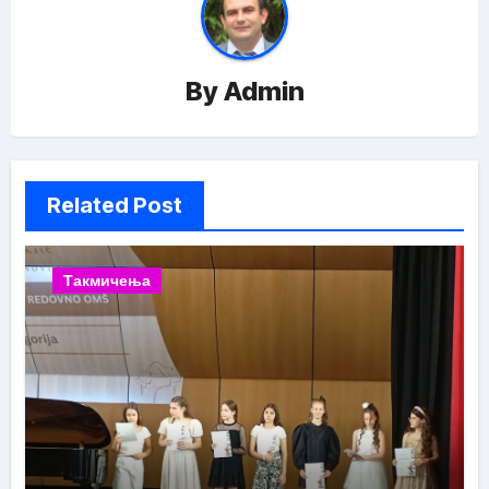
By
Admin
Related Post
Такмичења