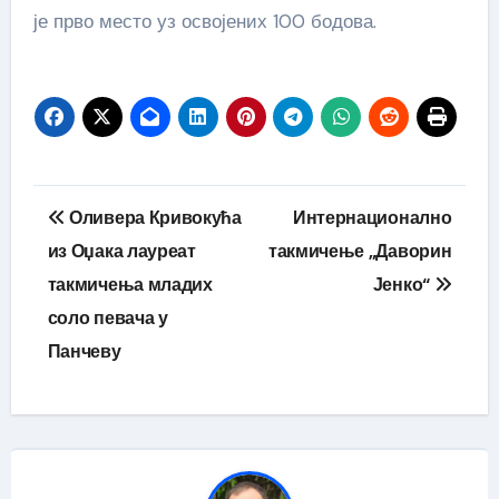
је прво место уз освојених 100 бодова.
Кретање
Оливера Кривокућа
Интернационално
чланка
из Оџака лауреат
такмичење „Даворин
такмичења младих
Јенко“
соло певача у
Панчеву