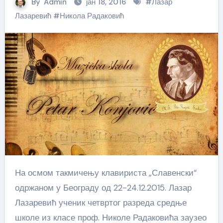
By
Admin
јан 18, 2016
#
Лазар
Лазаревић
#
Никола Радаковић
На осмом такмичењу клавириста „Славенски“
одржаном у Београду од 22-24.12.2015. Лазар
Лазаревић ученик четвртог разреда средње
школе из класе проф. Николе Радаковића заузео