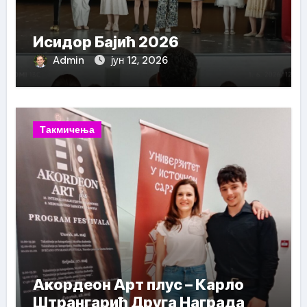
Исидор Бајић 2026
Admin
јун 12, 2026
Такмичења
Акордеон Арт плус – Карло
Штрангарић Друга Награда