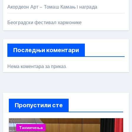
Акордеон Арт – Томаш Камањ I награда
Београдски фестивал хармонике
Последњи коментари
Нема коментара за приказ.
Пропустили сте
Такмичења