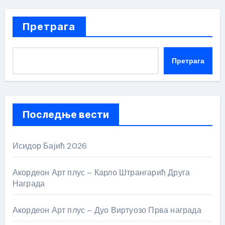
Претрага
Претрага
Последње вести
Исидор Бајић 2026
Акордеон Арт плус – Карло Штрангарић Друга
Награда
Акордеон Арт плус – Дуо Виртуозо Прва награда