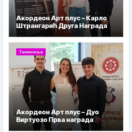
Акордеон Арт плус – Карло
Штрангарић Друга Награда
Такмичења
Акордеон Арт плус – Дуо
Виртуозо Прва награда