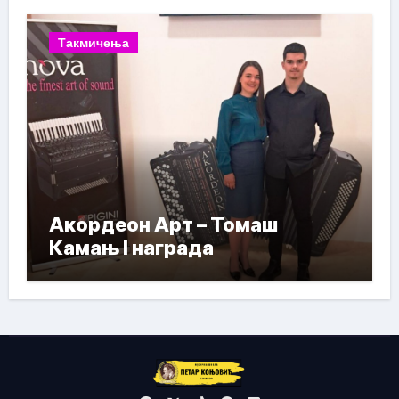
Такмичења
Акордеон Арт – Томаш
Камањ I награда