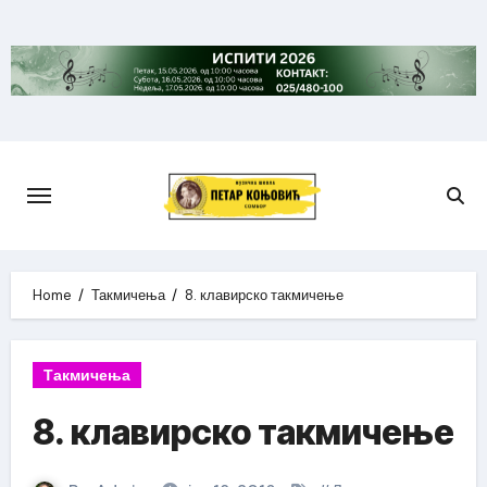
Skip
to
content
Home
Такмичења
8. клавирско такмичење
Такмичења
8. клавирско такмичење