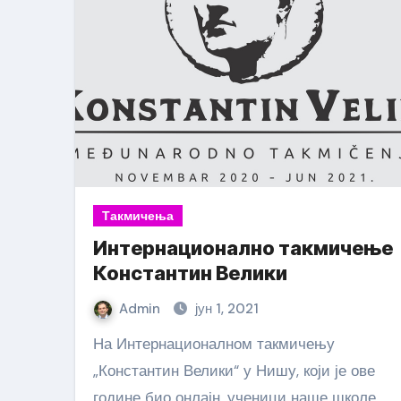
Такмичења
Интернационално такмичење
Константин Велики
Admin
јун 1, 2021
На Интернационалном такмичењу
„Константин Велики“ у Нишу, који је ове
године био онлајн, ученици наше школе