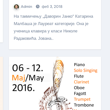
Admin
феб 3, 2018
На такмичењу „Даворин Јанко“ Катарина
Малбаша је Лауреат категорије. Она је
ученица клавира у класи Николе
Радаковића. Јована…