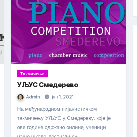
Такмичења
УЉУС Смедерево
Admin
јун 1, 2021
На међународном пијанистичком
такмичењу УЉУС у Смедереву, које је
ове године одржано онлине, ученици
наше школе, постигли су…