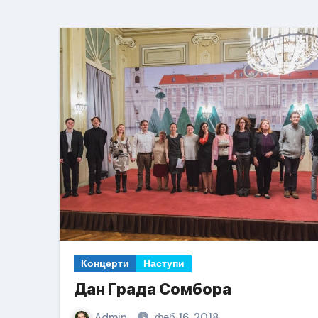
Концерти
Наступи
Дан Града Сомбора
Admin
феб 16, 2018