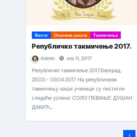
Вести
Основна школа
Такмичења
Републичко такмичење 2017.
Admin
апр 11, 2017
Републичко такмичење 2017.Београд,
25.03.- 09.04.2017 На републичком
такмичењу наши ученици су постигли
следеће успехе: СОЛО ПЕВАЊЕ: ДУШАН
ДАКИЋ,…
Па
1