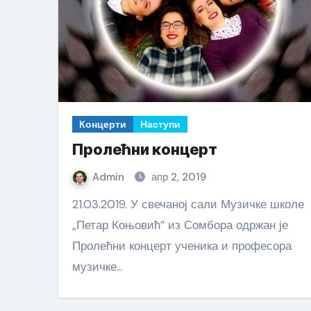
Концерти
Наступи
Пролећни концерт
Admin
апр 2, 2019
21.03.2019. У свечаној сали Музичке школе
„Петар Коњовић“ из Сомбора одржан је
Пролећни концерт ученика и професора
музичке…