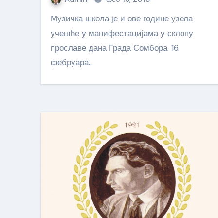
Музичка школа је и ове године узела
учешће у манифестацијама у склопу
прославе дана Града Сомбора. 16.
фебруара…