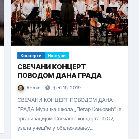
Концерти
Наступи
СВЕЧАНИ КОНЦЕРТ
ПОВОДОМ ДАНА ГРАДА
Admin
феб 15, 2019
СВЕЧАНИ КОНЦЕРТ ПОВОДОМ ДАНА
ГРАДА Музичка школа „Петар Коњовић“ је
организацијом Свечаног концерта 15,02,
узела учешће у обележавању…