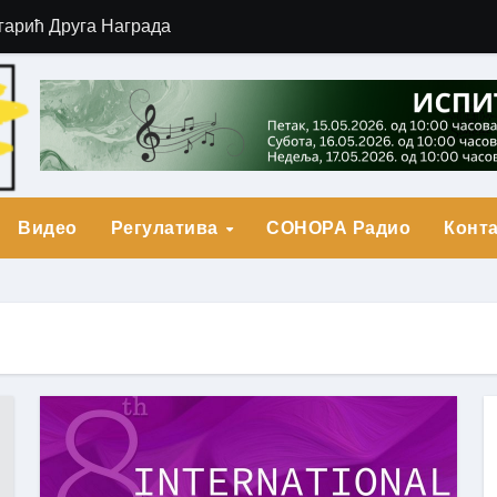
гарић Друга Награда
о Прва награда
града
Видео
Регулатива
СОНОРА Радио
Конта