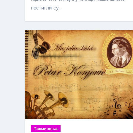
постигли су…
Такмичења