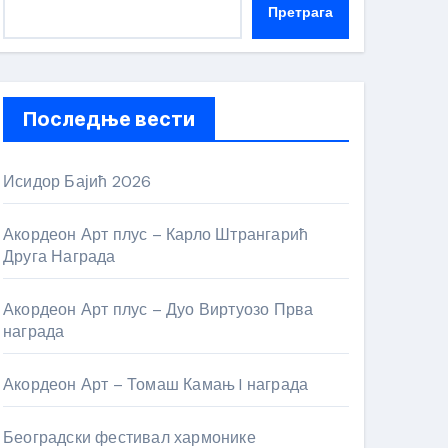
Претрага
Последње вести
Исидор Бајић 2026
Акордеон Арт плус – Карло Штрангарић
Друга Награда
Акордеон Арт плус – Дуо Виртуозо Прва
награда
Акордеон Арт – Томаш Камањ I награда
Београдски фестивал хармонике