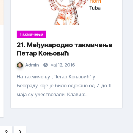
Такмичења
21. Међународно такмичење
Петар Коњовић
Admin
мај 12, 2016
На такмичењу „Петар Коњовић“ у
Београду које је било одржано од 7. до 11.
маја су учествовали: Клавир:…
гинација
2