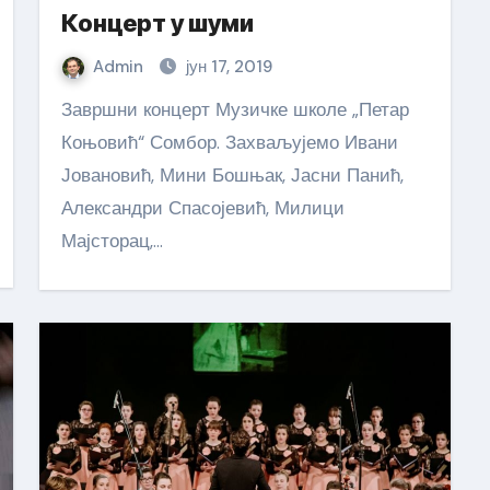
Концерт у шуми
Admin
јун 17, 2019
Завршни концерт Музичке школе „Петар
Коњовић“ Сомбор. Захваљујемо Ивани
Јовановић, Мини Бошњак, Јасни Панић,
Александри Спасојевић, Милици
Мајсторац,…