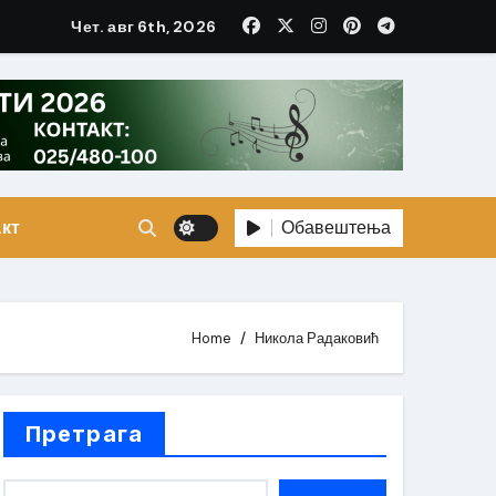
Чет. авг 6th, 2026
Обавештења
кт
Home
Никола Радаковић
Претрага