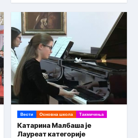
Вести
Основна школа
Такмичења
Катарина Малбаша је
Лауреат категорије