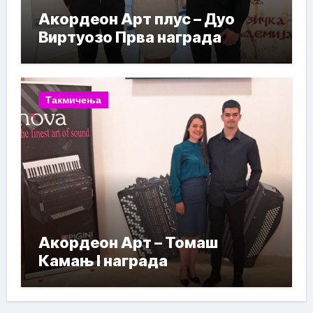
Акордеон Арт плус – Дуо
Виртуозо Прва награда
Такмичења
Акордеон Арт – Томаш
Камањ I награда