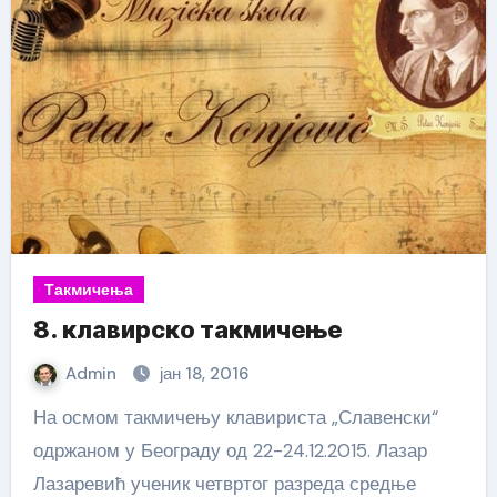
Такмичења
8. клавирско такмичење
Admin
јан 18, 2016
На осмом такмичењу клавириста „Славенски“
одржаном у Београду од 22-24.12.2015. Лазар
Лазаревић ученик четвртог разреда средње