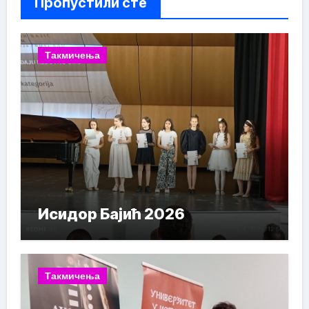
Пропустили сте
Такмичења
Исидор Бајић 2026
Такмичења