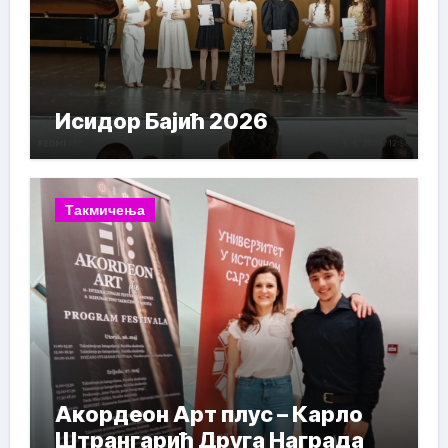
Исидор Бајић 2026
Такмичења
Акордеон Арт плус – Карло
Штрангарић Друга Награда