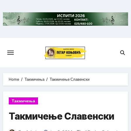
Skip
to
content
Home
Такмичења
Такмичење Славенски
Такмичења
Такмичење Славенски