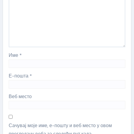
Име
*
Е-пошта
*
Веб место
Сачувај моје име, е-пошту и веб место у овом
прегледачу веба за следећи пут када