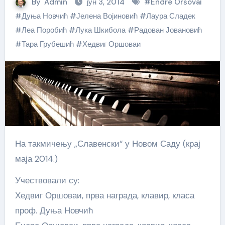
By
Admin
јун 3, 2014
#
Endre Oršovai
#
Дуња Новчић
#
Јелена Војиновић
#
Лаура Сладек
#
Леа Поробић
#
Лука Шкибола
#
Радован Јовановић
#
Тара Грубешић
#
Хедвиг Оршоваи
На такмичењу „Славенски“ у Новом Саду (крај
маја 2014.)
Учествовали су:
Хедвиг Оршоваи, прва награда, клавир, класа
проф. Дуња Новчић