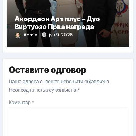
Акордеон Арт плус – Дуо
Виртуозо Прва награда
Admin
јун 9, 2026
Оставите одговор
Ваша адреса е-поште неће бити објављена.
Неопходна поља су означена
*
Коментар
*