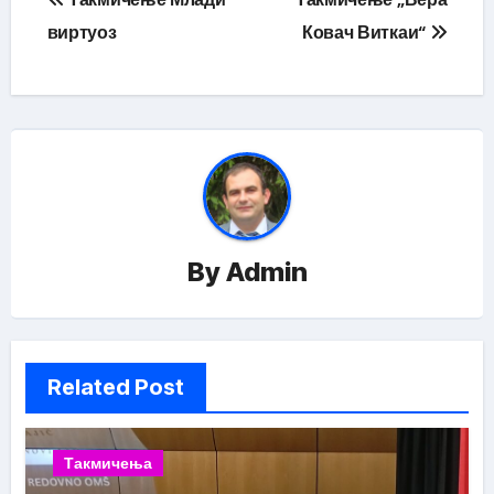
чланка
виртуоз
Ковач Виткаи“
By
Admin
Related Post
Такмичења