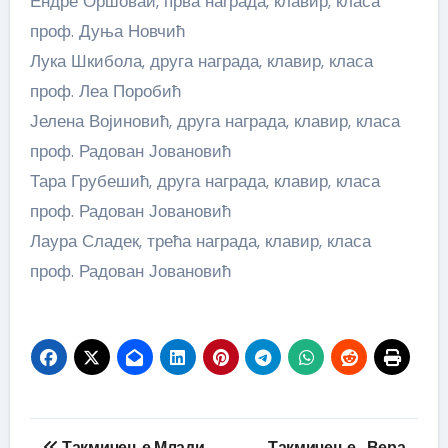
Ендре Оршоваи, прва награда, клавир, класа
проф. Дуња Новчић
Лука Шкибола, друга награда, клавир, класа
проф. Леа Поробић
Јелена Војиновић, друга награда, клавир, класа
проф. Радован Јовановић
Тара Грубешић, друга награда, клавир, класа
проф. Радован Јовановић
Лаура Сладек, трећа награда, клавир, класа
проф. Радован Јовановић
Кретање
Такмичење Млади
Такмичење „Вера