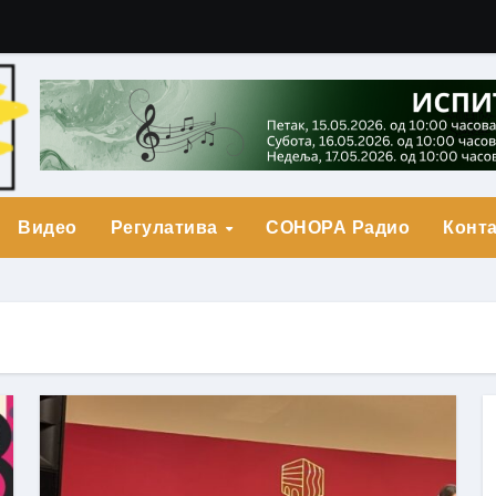
гарић Друга Награда
о Прва награда
града
Видео
Регулатива
СОНОРА Радио
Конта