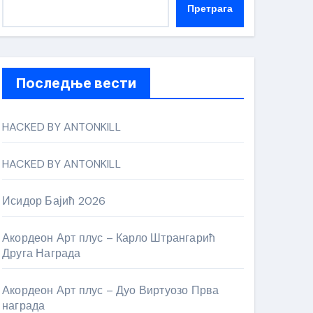
Претрага
Последње вести
HACKED BY ANTONKILL
HACKED BY ANTONKILL
Исидор Бајић 2026
Акордеон Арт плус – Карло Штрангарић
Друга Награда
Акордеон Арт плус – Дуо Виртуозо Прва
награда