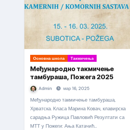
Основна школа
Такмичења
Међународно такмичење
тамбураша, Пожега 2025
Admin
мар 16, 2025
Међународно такмичење тамбураша,
Хрватска. Класа Марина Ковач, клавирска
сарадња Ружица Павловић Резултати са
МТТ у Пожеги: Ања Катачић…