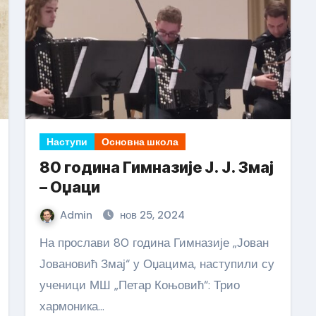
Наступи
Основна школа
80 година Гимназије Ј. Ј. Змај
– Оџаци
Admin
нов 25, 2024
На прослави 80 година Гимназије „Јован
Јовановић Змај“ у Оџацима, наступили су
ученици МШ „Петар Коњовић“: Трио
хармоника…