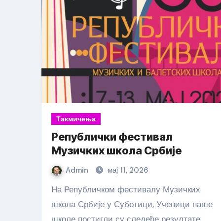
Такмичења
Републички фестивал
Музичких школа Србије
Admin
мај 11, 2026
На Републичком фестивалу Музичких
школа Србије у Суботици, Ученици наше
школе постигли су следеће резултате: