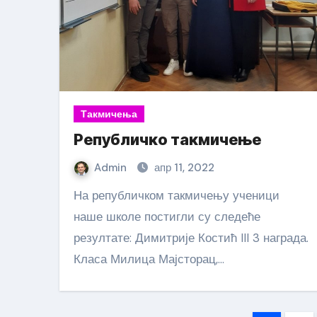
Такмичења
Републичко такмичење
Admin
апр 11, 2022
На републичком такмичењу ученици
наше школе постигли су следеће
резултате: Димитрије Костић III 3 награда.
Класа Милица Мајсторац,…