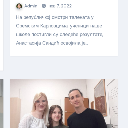
Admin
нов 7, 2022
На републичкој смотри талената у
Сремским Карловцима, ученици наше
школе постигли су следеће резултате,
Анастасија Сандић освојила је…