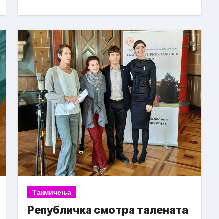
Такмичења
Републичка смотра талената