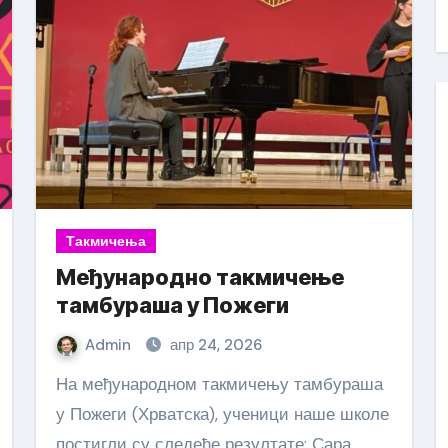
Такмичења
Међународно такмичење
тамбураша у Пожеги
Admin
апр 24, 2026
На међународном такмичењу тамбураша
у Пожеги (Хрватска), ученици наше школе
постигли су следеће резултате: Сара