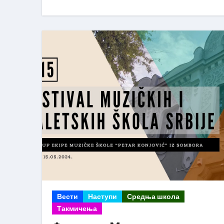
Вести
Наступи
Средња школа
Такмичења