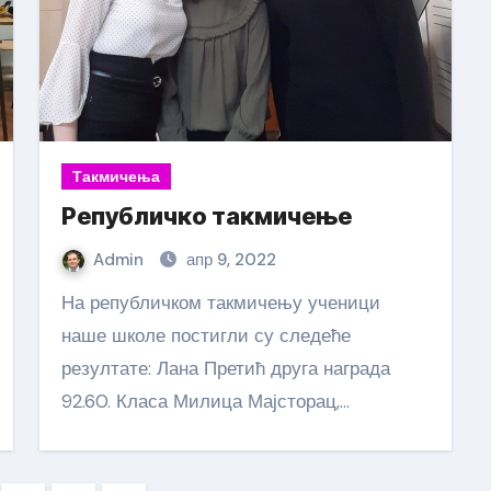
Такмичења
Републичко такмичење
Admin
апр 9, 2022
На републичком такмичењу ученици
наше школе постигли су следеће
резултате: Лана Претић друга награда
92.60. Класа Милица Мајсторац,…