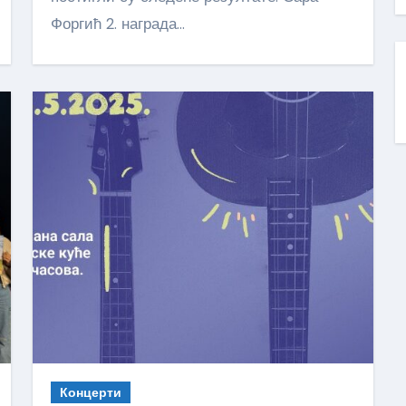
Форгић 2. награда…
Концерти