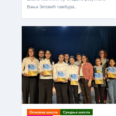
Вања Зетовић тамбура…
Основна школа
Средња школа