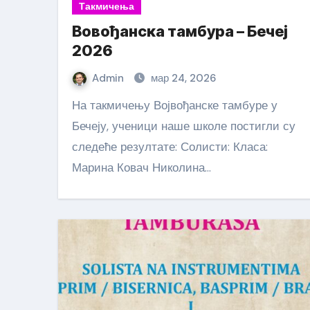
Такмичења
Вовођанска тамбура – Бечеј
2026
Admin
мар 24, 2026
На такмичењу Војвођанске тамбуре у
Бечеју, ученици наше школе постигли су
следеће резултате: Солисти: Класа:
Марина Ковач Николина…