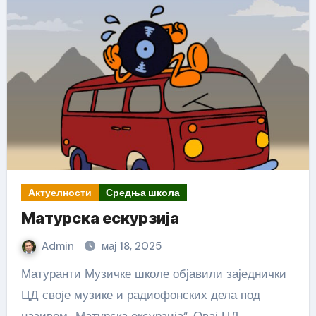
Актуелности
Средња школа
Матурска ескурзија
Admin
мај 18, 2025
Матуранти Музичке школе објавили заједнички
ЦД своје музике и радиофонских дела под