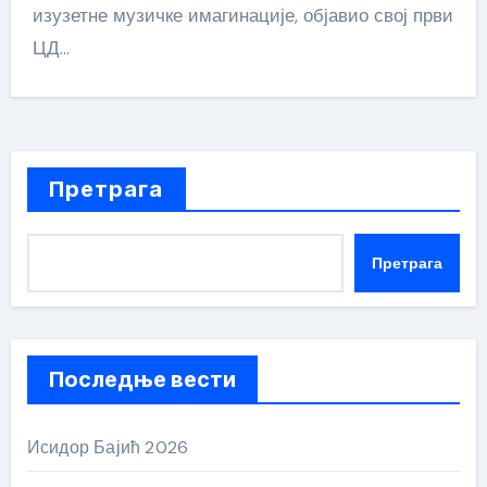
изузетне музичке имагинације, објавио свој први
ЦД…
Претрага
Претрага
Последње вести
Исидор Бајић 2026