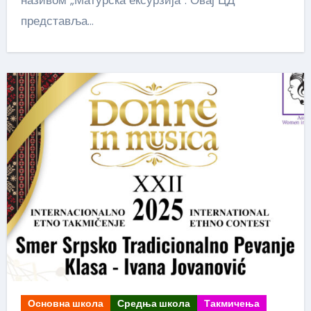
називом „Матурска ексурзија“. Овај ЦД
представља…
Основна школа
Средња школа
Такмичења