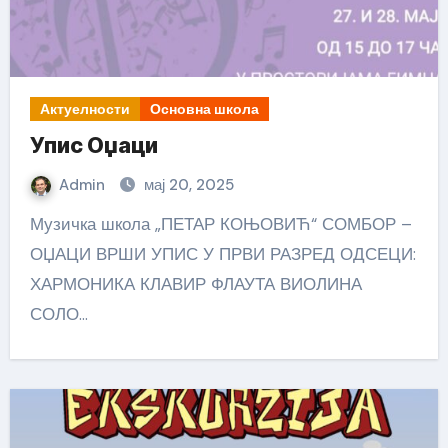
Актуелности
Основна школа
Упис Оџаци
Admin
мај 20, 2025
Музичка школа „ПЕТАР КОЊОВИЋ“ СОМБОР –
ОЏАЦИ ВРШИ УПИС У ПРВИ РАЗРЕД ОДСЕЦИ:
ХАРМОНИКА КЛАВИР ФЛАУТА ВИОЛИНА
СОЛО…