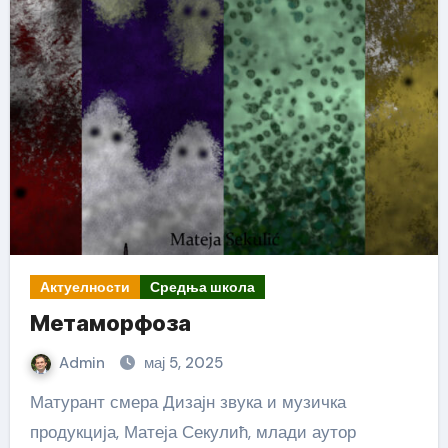
Актуелности
Средња школа
Метаморфоза
Admin
мај 5, 2025
Матурант смера Дизајн звука и музичка
продукција, Матеја Секулић, млади аутор