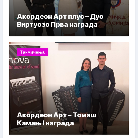
Акордеон Арт плус – Дуо
Виртуозо Прва награда
Такмичења
Акордеон Арт – Томаш
Камањ I награда