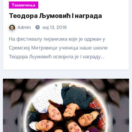
Такмичења
Теодора Љумовић I награда
Admin
мај 13, 2019
На фестивалу пијанизма који је одржан у
Сремској Митровици ученица наше школе
Теодора Љумовић освојила је I награду.…