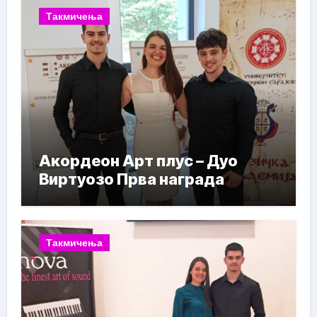
Такмичења
Акордеон Арт плус – Дуо
Виртуозо Прва награда
Такмичења