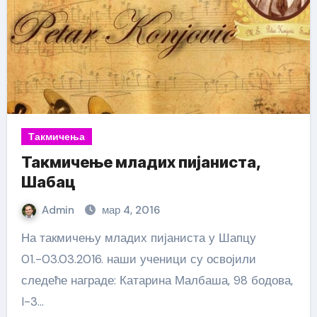
Такмичења
Такмичење младих пијаниста,
Шабац
Admin
мар 4, 2016
На такмичењу младих пијаниста у Шапцу
01.-03.03.2016. наши ученици су освојили
следеће награде: Катарина Малбаша, 98 бодова,
I-3…