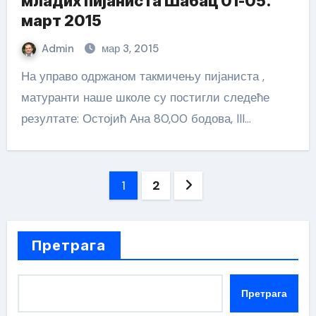
младих пијаниста Шабац 01-05.
март 2015
Admin
мар 3, 2015
На управо одржаном такмичењу пијаниста ,
матуранти наше школе су постигли следеће
резултате: Остојић Ана 80,00 бодова, III…
Пагинација
1
2
чланака
Претрага
Претрага