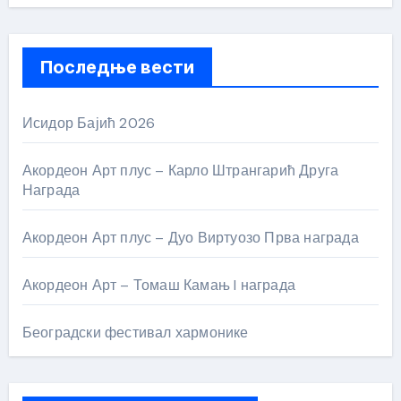
Последње вести
Исидор Бајић 2026
Акордеон Арт плус – Карло Штрангарић Друга
Награда
Акордеон Арт плус – Дуо Виртуозо Прва награда
Акордеон Арт – Томаш Камањ I награда
Београдски фестивал хармонике