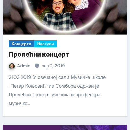
Концерти
Наступи
Пролећни концерт
Admin
апр 2, 2019
21.03.2019. У свечаној сали Музичке школе
„Петар Коњовић“ из Сомбора одржан је
Пролећни концерт ученика и професора
музичке…