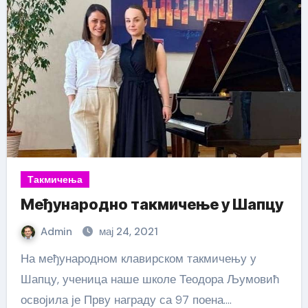
Такмичења
Међународно такмичење у Шапцу
Admin
мај 24, 2021
На међународном клавирском такмичењу у
Шапцу, ученица наше школе Теодора Љумовић
освојила је Прву награду са 97 поена.…