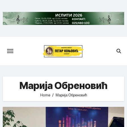
Skip
to
content
Марија Обреновић
Home
Марија Обреновић