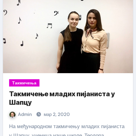
Такмичења
Такмичење младих пијаниста у
Шапцу
Admin
мар 2, 2020
На међународном такмичењу младих пијаниста
у Шапцу, ученица наше школе, Теодора