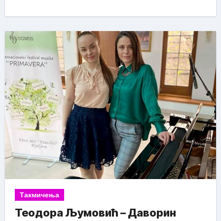
Такмичења
Теодора Љумовић – Даворин