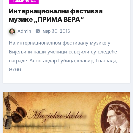
Такмичења
Интернационални фестивал
музике „ПРИМА ВЕРА“
Admin
мар 30, 2016
На интернационалном фестивалу музике у
Бијељини наши ученици освојили су следеће
награде: Александар Губица, клавир, I награда,
97.66…