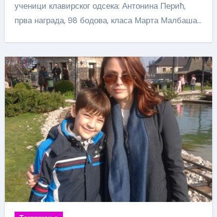
ученици клавирског одсека: Антонина Перић,
прва награда, 98 бодова, класа Марта Малбаша…