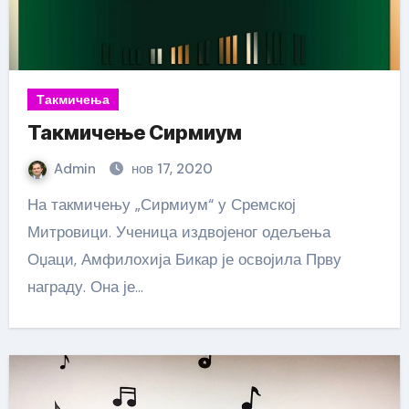
Такмичења
Такмичење Сирмиум
Admin
нов 17, 2020
На такмичењу „Сирмиум“ у Сремској
Митровици. Ученица издвојеног одељења
Оџаци, Амфилохија Бикар је освојила Прву
награду. Она је…