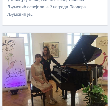
Љумовић освојила је 3.награда. Теодора
Љумовић је…