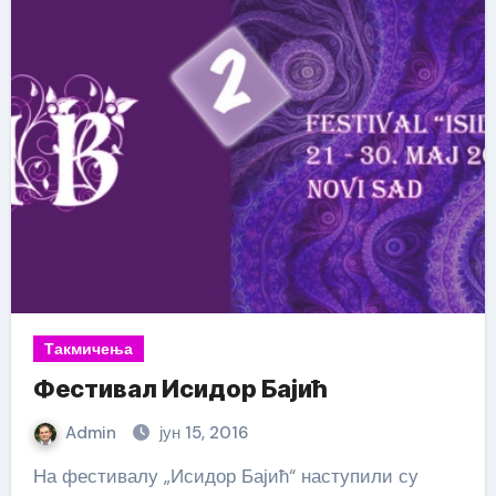
Такмичења
Фестивал Исидор Бајић
Admin
јун 15, 2016
На фестивалу „Исидор Бајић“ наступили су