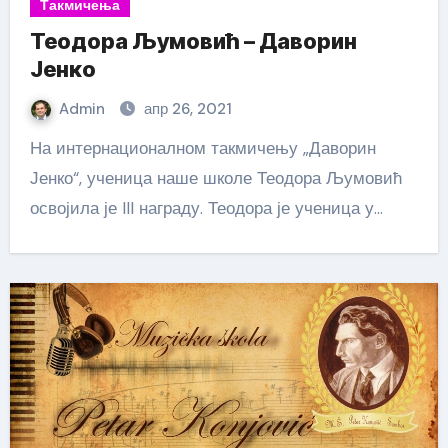
Такмичења
Теодора Љумовић – Даворин
Јенко
Admin
апр 26, 2021
На интернационалном такмичењу „Даворин
Јенко“, ученица наше школе Теодора Љумовић
освојила је III награду. Теодора је ученица у…