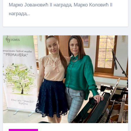
Марко Јовановић II награда, Марко Коловић II
награда,…