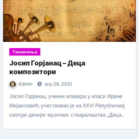
Такмичења
Јосип Горјанац – Деца
композитори
Admin
апр 26, 2021
Јосип Горјанац, ученик клавира у класи Ирене
Мијаиловић, учествовао је на XXVI Републичкој
смотри дечијег музичког стваралаштва „Деца…