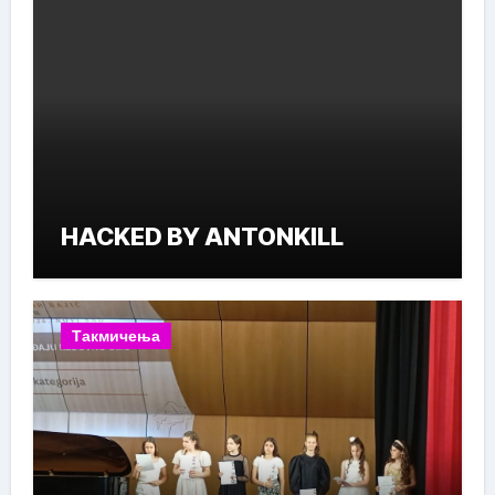
HACKED BY ANTONKILL
Такмичења