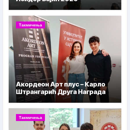
Такмичења
Акордеон Арт плус – Карло
Штрангарић Друга Награда
Такмичења