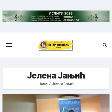
Skip
to
content
Јелена Јањић
Home
Јелена Јањић