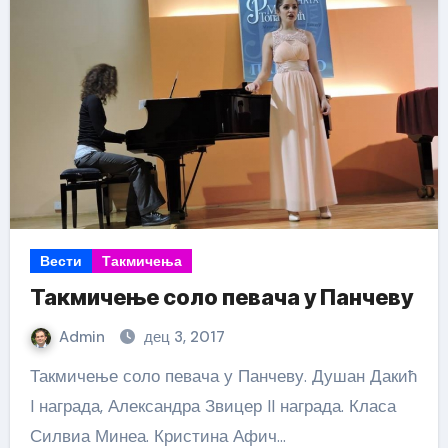
Вести
Такмичења
Такмичење соло певача у Панчеву
Admin
дец 3, 2017
Такмичење соло певача у Панчеву. Душан Дакић
I награда, Александра Звицер II награда. Класа
Силвиа Минеа. Кристина Афич…