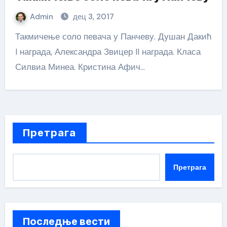
Admin
дец 3, 2017
Такмичење соло певача у Панчеву. Душан Дакић
I награда, Александра Звицер II награда. Класа
Силвиа Минеа. Кристина Афич…
Претрага
Претрага
Последње вести