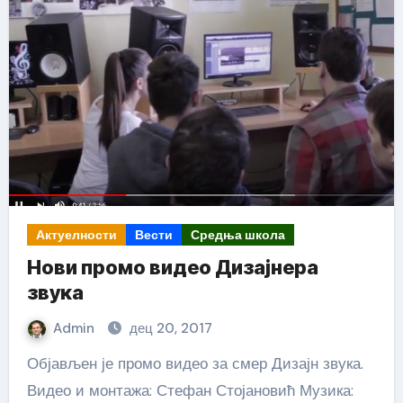
Актуелности
Вести
Средња школа
Нови промо видео Дизајнера
звука
Admin
дец 20, 2017
Објављен је промо видео за смер Дизајн звука.
Видео и монтажа: Стефан Стојановић Музика: