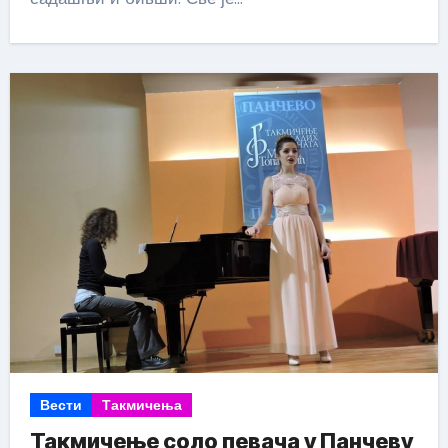
Вести
Такмичења
Такмичење соло певача у Панчеву