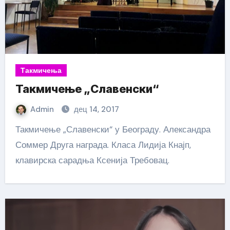
Такмичења
Такмичење „Славенски“
Admin
дец 14, 2017
Такмичење „Славенски“ у Београду. Александра
Соммер Друга награда. Класа Лидија Кнајп,
клавирска сарадња Ксенија Требовац.