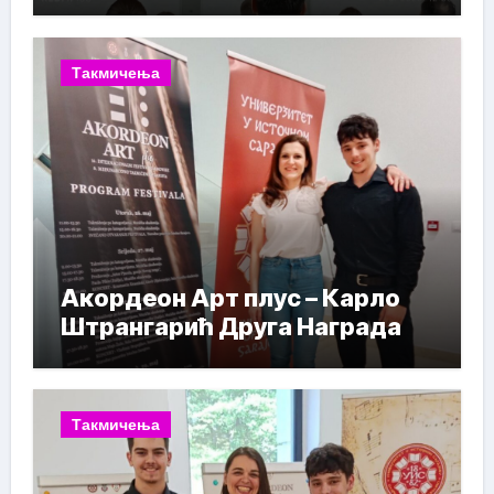
Такмичења
Акордеон Арт плус – Карло
Штрангарић Друга Награда
Такмичења