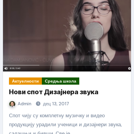
Актуелности
Средња школа
Нови спот Дизајнера звука
Admin
дец 13, 2017
Спот чију су комплетну музичку и видео
продукцију урадили ученици и дизајнери звука,
садашњи и бивши. Све је…