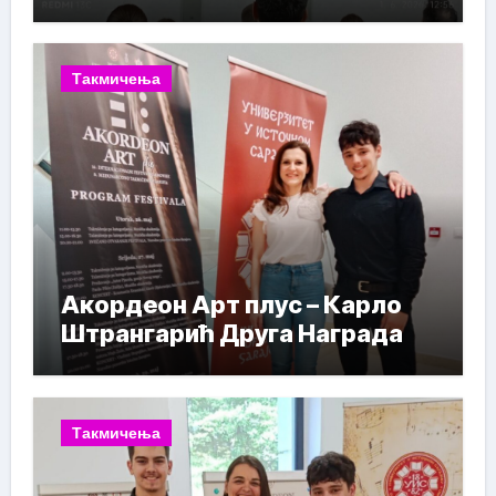
Такмичења
Акордеон Арт плус – Карло
Штрангарић Друга Награда
Такмичења