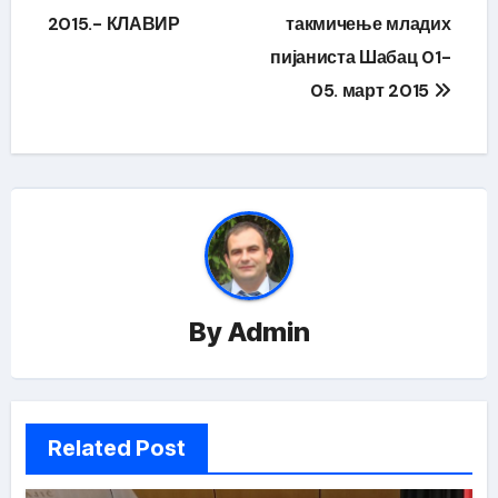
чланка
2015.- КЛАВИР
такмичење младих
пијаниста Шабац 01-
05. март 2015
By
Admin
Related Post