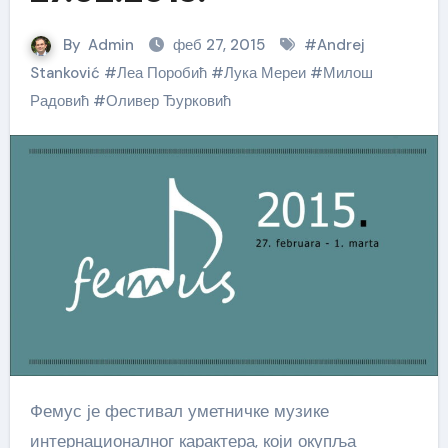
By
Admin
феб 27, 2015
#
Andrej
Stanković
#
Леа Поробић
#
Лука Мереи
#
Милош
Радовић
#
Оливер Ђурковић
Фемус је фестивал уметничке музике
интернационалног карактера, који окупља