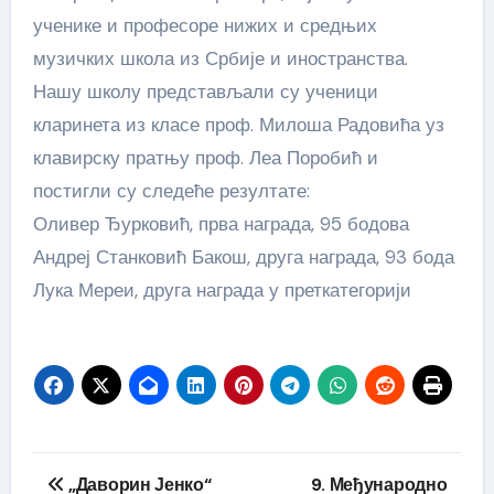
ученике и професоре нижих и средњих
музичких школа из Србије и иностранства.
Нашу школу представљали су ученици
кларинета из класе проф. Милоша Радовића уз
клавирску пратњу проф. Леа Поробић и
постигли су следеће резултате:
Оливер Ђурковић, прва награда, 95 бодова
Андреј Станковић Бакош, друга награда, 93 бода
Лука Мереи, друга награда у преткатегорији
Кретање
„Даворин Јенко“
9. Међународно