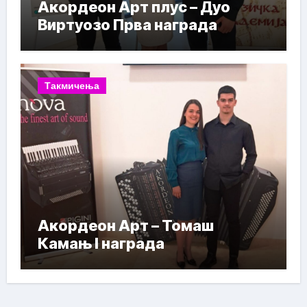
Акордеон Арт плус – Дуо
Виртуозо Прва награда
Такмичења
Акордеон Арт – Томаш
Камањ I награда