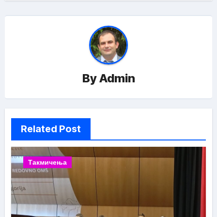
By
Admin
Related Post
Такмичења