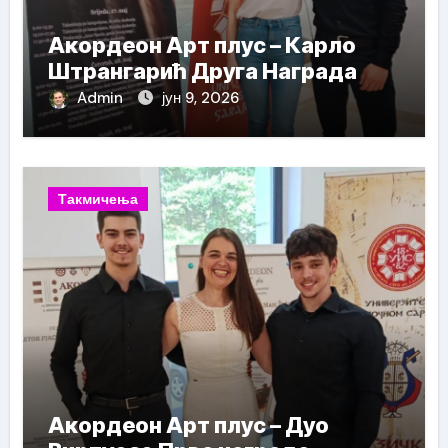
Акордеон Арт плус – Карло
Штрангарић Друга Награда
Admin
јун 9, 2026
Такмичења
Акордеон Арт плус – Дуо