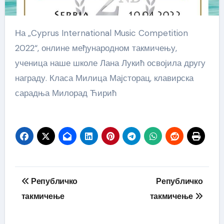
На „Cyprus International Music Competition
2022“, онлине међународном такмичењу,
ученица наше школе Лана Лукић освојила другу
награду. Класа Милица Мајсторац, клавирска
сарадња Милорад Ћирић
Кретање
Републичко
Републичко
чланка
такмичење
такмичење