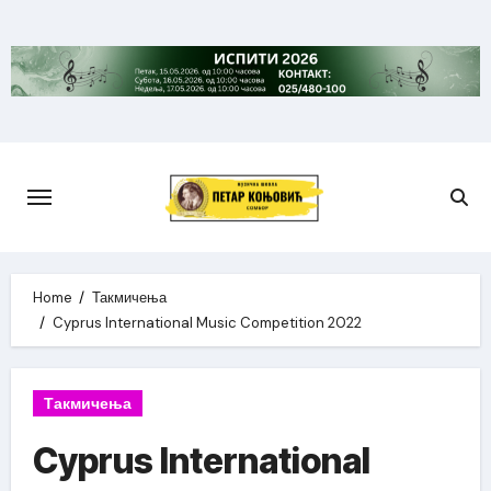
Skip
to
content
Home
Такмичења
Cyprus International Music Competition 2022
Такмичења
Cyprus International