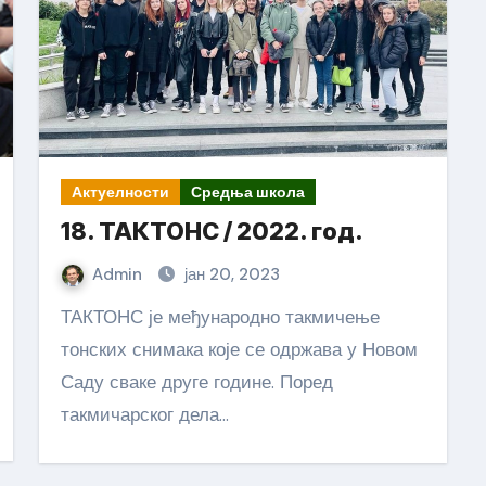
Актуелности
Средња школа
18. ТАКТОНС / 2022. год.
Admin
јан 20, 2023
ТАКТОНС је међународно такмичење
тонских снимака које се одржава у Новом
Саду сваке друге године. Поред
такмичарског дела…