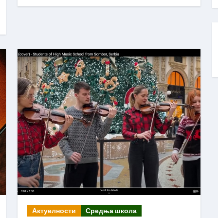
Актуелности
Средња школа