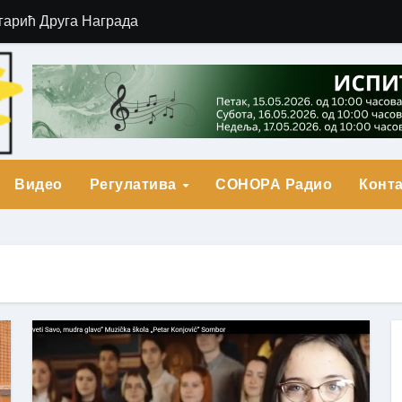
гарић Друга Награда
о Прва награда
града
Видео
Регулатива
СОНОРА Радио
Конта