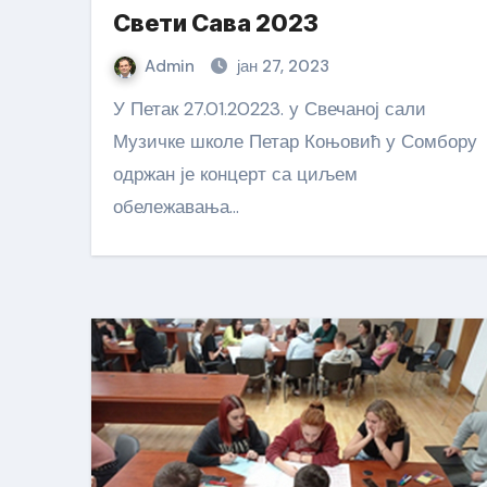
Свети Сава 2023
Admin
јан 27, 2023
У Петак 27.01.20223. у Свечаној сали
Музичке школе Петар Коњовић у Сомбору
одржан је концерт са циљем
обележавања…