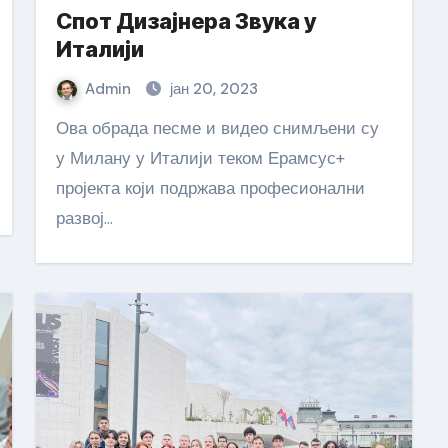
Спот Дизајнера Звука у
Италији
Admin
јан 20, 2023
Ова обрада песме и видео снимљени су
у Милану у Италији теком Ерамсус+
пројекта који подржава професионални
развој…