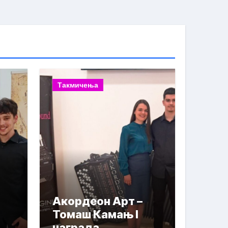
Такмичења
Акордеон Арт –
Томаш Камањ I
награда