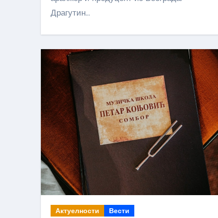
Драгутин…
Актуелности
Вести