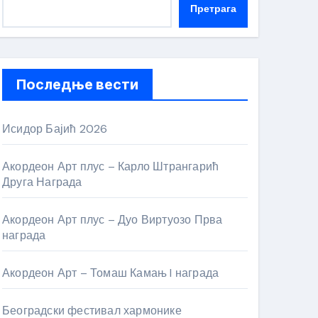
Претрага
Последње вести
Исидор Бајић 2026
Акордеон Арт плус – Карло Штрангарић
Друга Награда
Акордеон Арт плус – Дуо Виртуозо Прва
награда
Акордеон Арт – Томаш Камањ I награда
Београдски фестивал хармонике