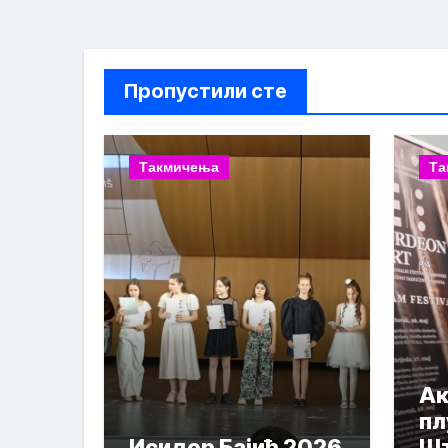
Пропустили сте
Такмичења
Та
Ак
пл
Исидор Бајић 2026
Шт