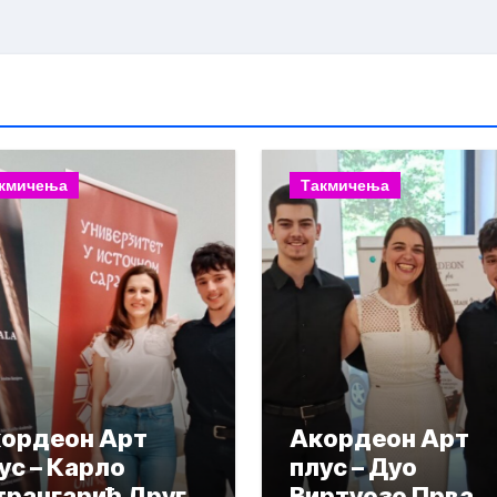
кмичења
Такмичења
ордеон Арт
Акордеон Арт
ус – Карло
плус – Дуо
рангарић Друга
Виртуозо Прва