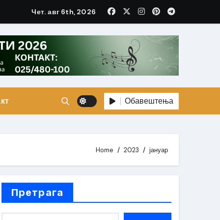
Чет. авг 6th, 2026
Обавештења
кт
Home
2023
јануар
Претрага