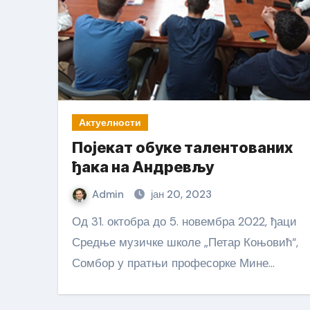
Актуелности
Појекат обуке талентованих
ђака на Андревљу
Admin
јан 20, 2023
Од 31. октобра до 5. новембра 2022, ђаци
Средње музичке школе „Петар Коњовић“,
Сомбор у пратњи професорке Мине…