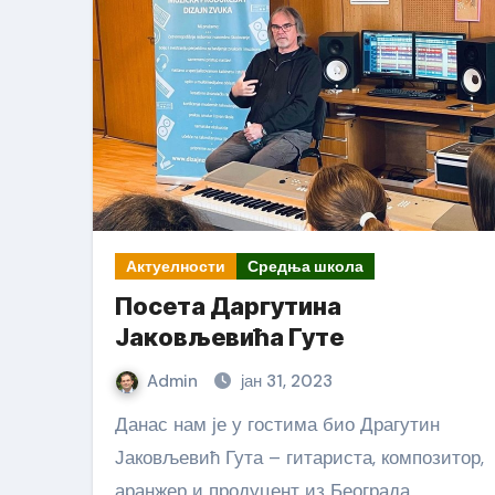
Актуелности
Средња школа
Посета Даргутина
Јаковљевића Гуте
Admin
јан 31, 2023
Данас нам је у гостима био Драгутин
Јаковљевић Гута – гитариста, композитор,
аранжер и продуцент из Београда.