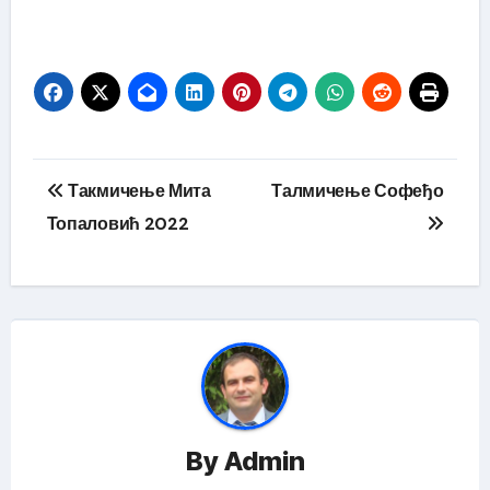
Кретање
Такмичење Мита
Талмичење Софеђо
чланка
Топаловић 2022
By
Admin