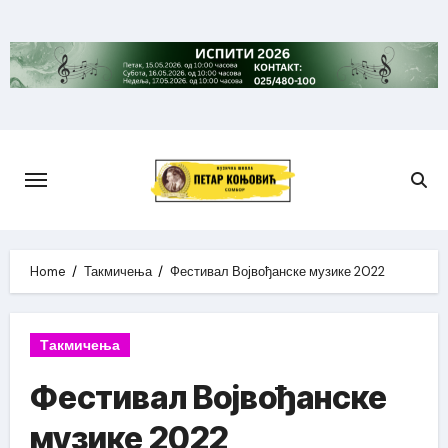
Skip
to
content
Home
Такмичења
Фестивал Војвођанске музике 2022
Такмичења
Фестивал Војвођанске
музике 2022