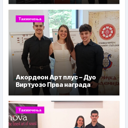
Такмичења
Акордеон Арт плус – Дуо
Виртуозо Прва награда
Такмичења