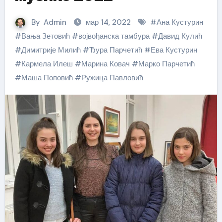
By
Admin
мар 14, 2022
#
Ана Кустурин
#
Вања Зетовић
#
војвођанска тамбура
#
Давид Кулић
#
Димитрије Милић
#
Ђура Парчетић
#
Ева Кустурин
#
Кармела Илеш
#
Марина Ковач
#
Марко Парчетић
#
Маша Поповић
#
Ружица Павловић