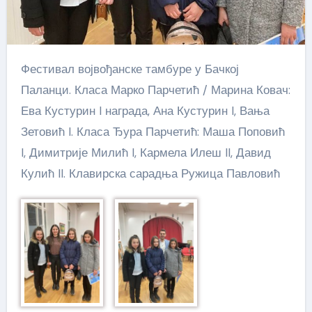
Фестивал војвођанске тамбуре у Бачкој
Паланци. Класа Марко Парчетић / Марина Ковач:
Ева Кустурин I награда, Ана Кустурин I, Вања
Зетовић I. Класа Ђура Парчетић: Маша Поповић
I, Димитрије Милић I, Кармела Илеш II, Давид
Кулић II. Клавирска сарадња Ружица Павловић