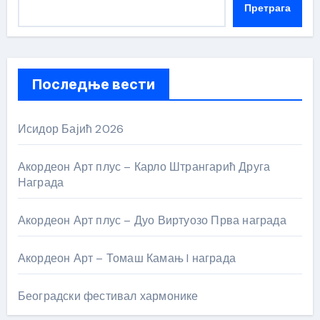
Претрага
Последње вести
Исидор Бајић 2026
Акордеон Арт плус – Карло Штрангарић Друга
Награда
Акордеон Арт плус – Дуо Виртуозо Прва награда
Акордеон Арт – Томаш Камањ I награда
Београдски фестивал хармонике