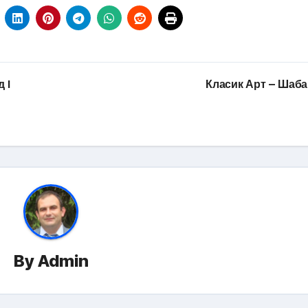
 I
Класик Арт – Шаб
By
Admin