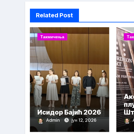
Related Post
Такмичења
Та
Ак
пл
Исидор Бајић 2026
Шт
На
Admin
јун 12, 2026