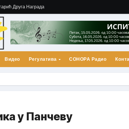
гарић Друга Награда
о Прва награда
града
Видео
Регулатива
СОНОРА Радио
Конта
ика у Панчеву