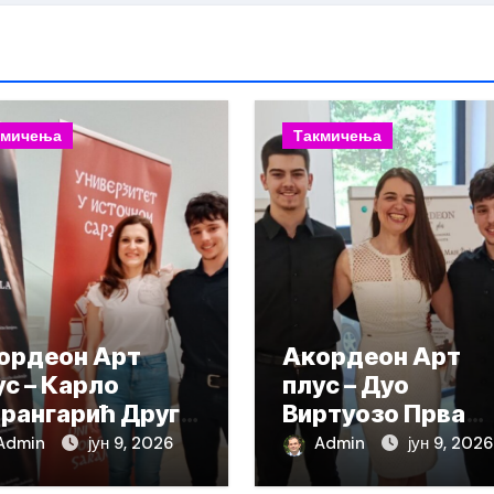
кмичења
Такмичења
ордеон Арт
Акордеон Арт
ус – Карло
плус – Дуо
рангарић Друга
Виртуозо Прва
града
награда
Admin
јун 9, 2026
Admin
јун 9, 2026