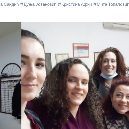
ја Сандић
#
Дуња Јовановић
#
Кристина Афич
#
Мита Топалови