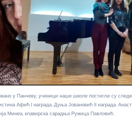
истина Афић I награда, Дуња Јовановић II награда. Анаст
ија Минеа, клавирска сарадња Ружица Павловић.