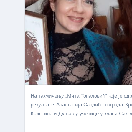
На такмичењу „Мита Топаловић“ које је одржано у Панчеву, ученици наше школе постигли су следеће
резултате: Анастасија Сандић I награда, Кр
Кристина и Дуња су ученице у класи Силв