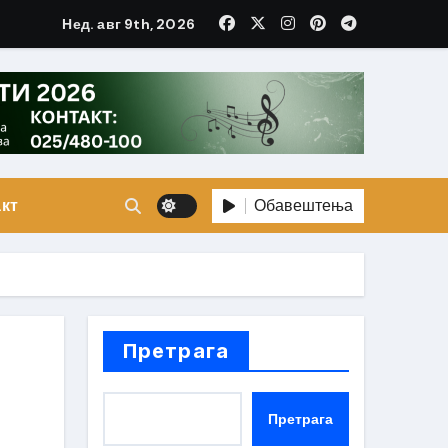
Нед. авг 9th, 2026
Обавештења
кт
Претрага
Претрага