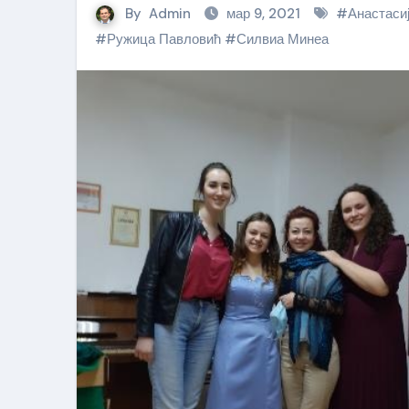
By
Admin
мар 9, 2021
#
Анастаси
#
Ружица Павловић
#
Силвиа Минеа