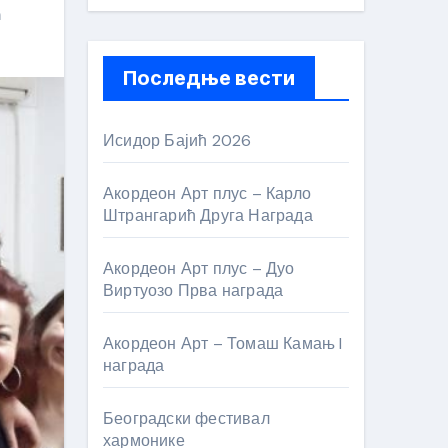
ћ
Последње вести
Исидор Бајић 2026
Акордеон Арт плус – Карло
Штрангарић Друга Награда
Акордеон Арт плус – Дуо
Виртуозо Прва награда
Акордеон Арт – Томаш Камањ I
награда
Београдски фестивал
хармонике