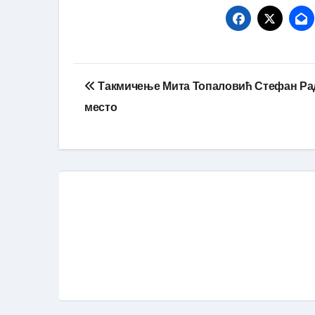
Кретање
Такмичење Мита Топаловић Стефан Рад
чланка
место