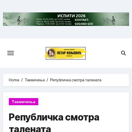
Skip
to
content
Home
Такмичења
Републичка смотра талената
Такмичења
Републичка смотра
талената