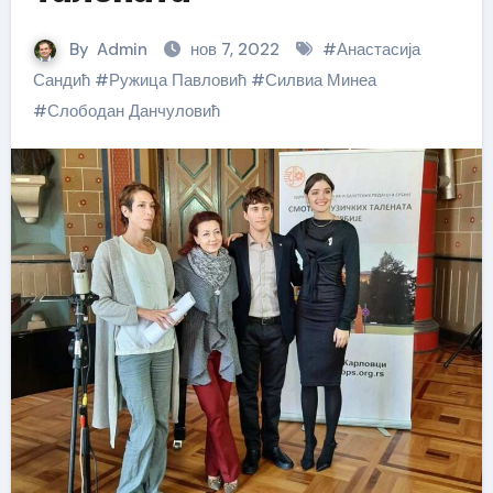
By
Admin
нов 7, 2022
#
Анастасија
Сандић
#
Ружица Павловић
#
Силвиа Минеа
#
Слободан Данчуловић