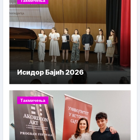
Такмичења
Исидор Бајић 2026
Такмичења