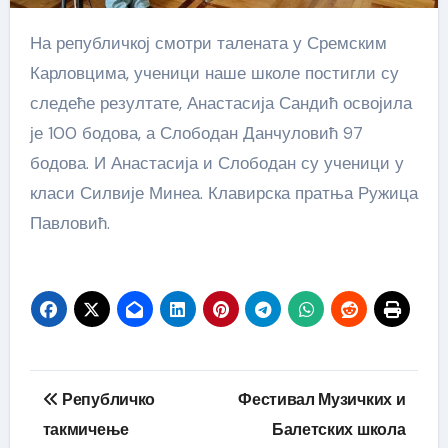
На републичкој смотри талената у Сремским
Карловцима, ученици наше школе постигли су
следеће резултате, Анастасија Сандић освојила
је 100 бодова, а Слободан Данчуловић 97
бодова. И Анастасија и Слободан су ученици у
класи Силвије Минеа. Клавирска пратња Ружица
Павловић.
Кретање
Републичко
Фестивал Музичких и
чланка
такмичење
Балетских школа