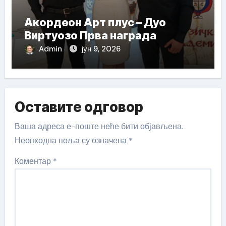
Акордеон Арт плус – Дуо
Виртуозо Прва награда
Admin
јун 9, 2026
Оставите одговор
Ваша адреса е-поште неће бити објављена.
Неопходна поља су означена
*
Коментар
*