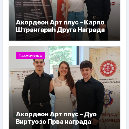
Акордеон Арт плус – Карло
Штрангарић Друга Награда
Такмичења
Акордеон Арт плус – Дуо
Виртуозо Прва награда