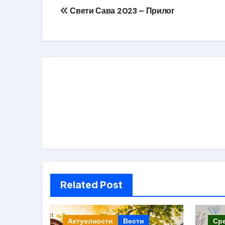
Кретање
Свети Сава 2023 – Прилог
чланка
Related Post
Актуелности
Вести
Ср