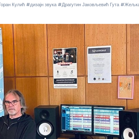
Горан Кулић
#
дизајн звука
#
Драгутин Јаковљевић Гута
#
Жељк