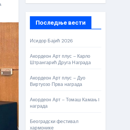
а
Последње вести
Исидор Бајић 2026
Акордеон Арт плус – Карло
Штрангарић Друга Награда
Акордеон Арт плус – Дуо
Виртуозо Прва награда
Акордеон Арт – Томаш Камањ I
награда
Београдски фестивал
хармонике