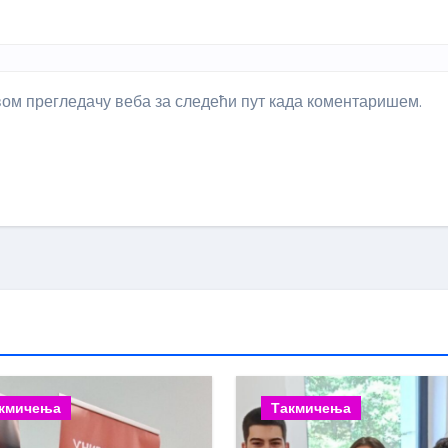
овом прегледачу веба за следећи пут када коментаришем.
кмичења
Такмичења