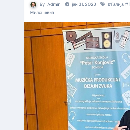
By
Admin
јан 31, 2023
#
Галија
#
Милошевић