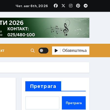
Чет. авг 6th, 2026
Обавештења
кт
Претрага
Претрага