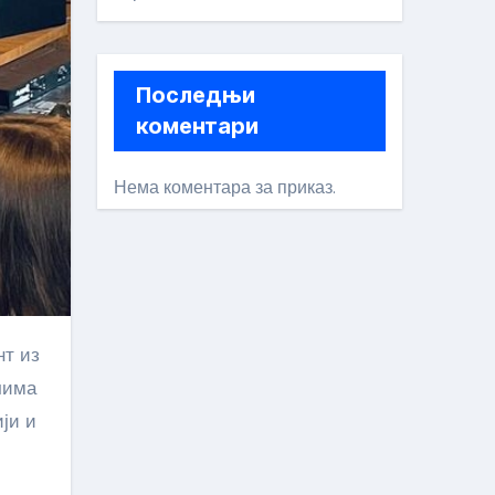
Последњи
коментари
Нема коментара за приказ.
чима
ији и