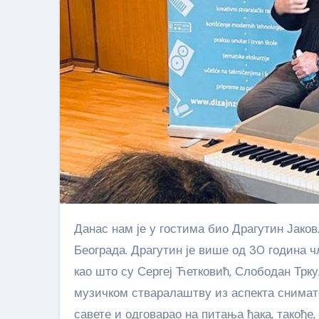
Данас нам је у гостима био Драгутин Јаковљевић Гута – гитариста, композитор, аранжер и продуцент из
Београда. Драгутин је више од 30 година ч
као што су Сергеј Ћетковић, Слободан Тркуљ
музичком стваралаштву из аспекта снимате
савете и одговарао на питања ђака, такође