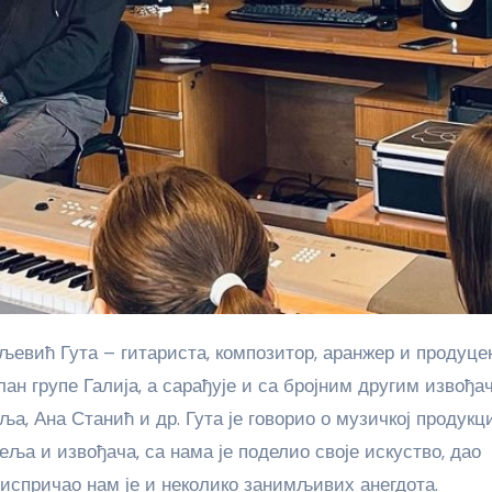
лан групе Галија, а сарађује и са бројним другим извођа
а, Ана Станић и др. Гута је говорио о музичкој продукц
ља и извођача, са нама је поделио своје искуство, дао
, испричао нам је и неколико занимљивих анегдота.