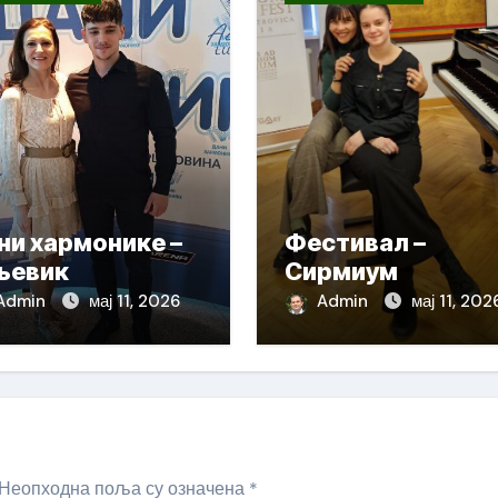
ни хармонике –
Фестивал –
љевик
Сирмиум
Admin
мај 11, 2026
Admin
мај 11, 202
Неопходна поља су означена
*