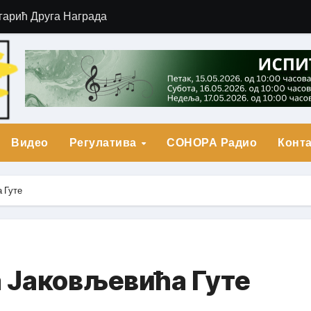
гарић Друга Награда
о Прва награда
града
Видео
Регулатива
СОНОРА Радио
Конта
 Гуте
 Јаковљевића Гуте