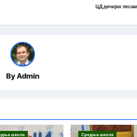
ЦД дечијих песа
By
Admin
едња школа
Средња школа