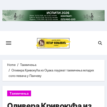
Skip
to
content
Home
Такмичења
Оливера Кривокућа из Оџака лауреат такмичења младих
соло певача у Панчеву
Такмичења
Оливера Кривокућа из