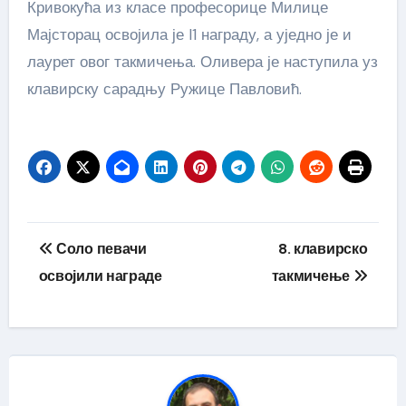
Кривокућа из класе професорице Милице
Мајсторац освојила је I1 награду, а уједно је и
лаурет овог такмичења. Оливера је наступила уз
клавирску сарадњу Ружице Павловић.
Кретање
Соло певачи
8. клавирско
чланка
освојили награде
такмичење