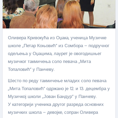
Оливера Кривокућа из Оџака, ученица Музичке
школе „Петар Коњовић“ из Сомбора – подручног
одељења у Оџацима, лаурет је овогодишњег
музичког такмичења соло певача „Мита
Топаловић“ у Панчеву.
Шесто по реду такмичење младих соло певача
„Мита Топаловић“ одржано је 12. и 13. децембра у
Музичкој школи „Јован Бандур“ у Панчеву.
У категорији ученика другог разреда основних
музичких школа – девојке, сопран Оливера