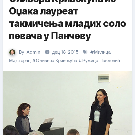
Оџака лауреат
такмичења младих соло
певача у Панчеву
By
Admin
дец 18, 2015
#
Милица
Мајсторац
#
Оливера Кривокућа
#
Ружица Павловић