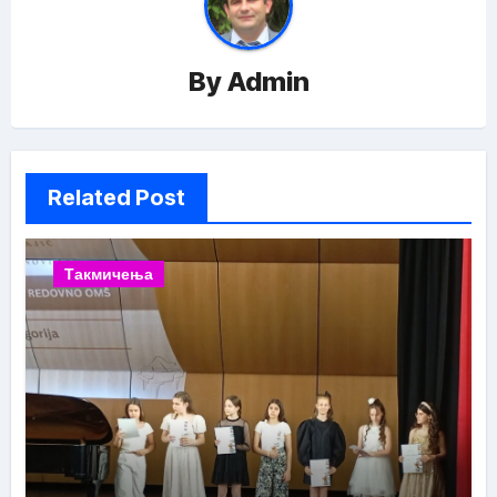
By
Admin
Related Post
Такмичења