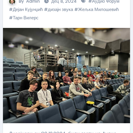
By
Admin
дец 8, 2024
#
Аудио Форум
#
Дејан Кујунџић
#
дизајн звука
#
Жељка Милошевић
#
Тарн Вилерс