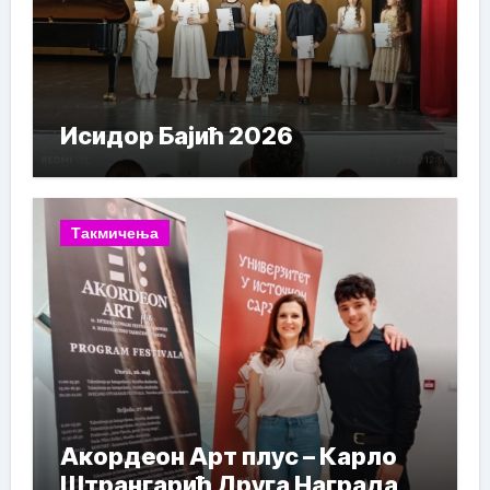
Исидор Бајић 2026
Такмичења
Акордеон Арт плус – Карло
Штрангарић Друга Награда