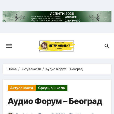
Skip
to
content
Home
Актуелности
Аудио Форум – Београд
Актуелности
Средња школа
Аудио Форум – Београд