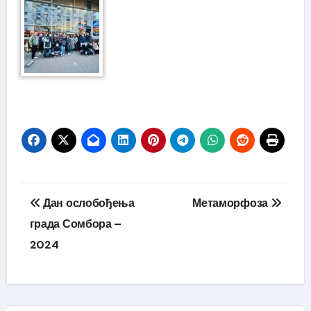
Кретање
Дан ослобођења
Метаморфоза
чланка
града Сомбора –
2024