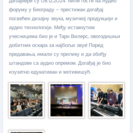
Дизајнери су 08.12.2024. били гости на Аудио
форуму у Београду – престижан догађај
посвећен дизајну звука, музичкој продукцији и
аудио технологији. Међу истакнутим
учесницима био је и Тарн Вилерс, овогодишњи
добитник оскара за најбољи звук! Поред
предавања, имали су прилику и да обиђу
штандове са аудио опремом. Догађај је био
изузетно едукативан и мотивишућ.