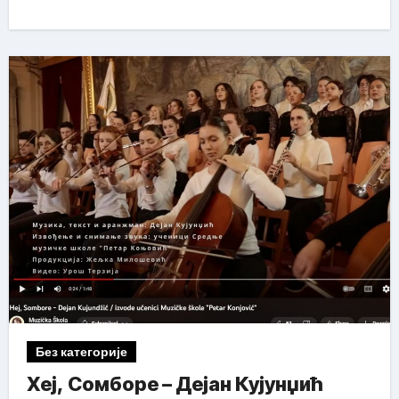
Без категорије
Хеј, Сомборе – Дејан Кујунџић