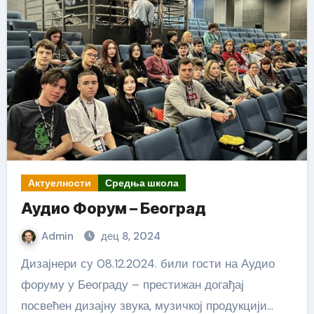
Актуелности
Средња школа
Аудио Форум – Београд
Admin
дец 8, 2024
Дизајнери су 08.12.2024. били гости на Аудио
форуму у Београду – престижан догађај
посвећен дизајну звука, музичкој продукцији…