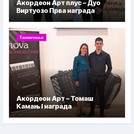
Акордеон Арт плус – Дуо
Виртуозо Прва награда
Такмичења
Акордеон Арт – Томаш
Камањ I награда