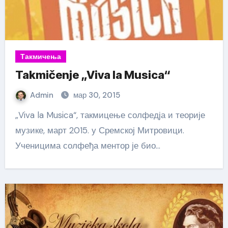
Такмичења
Takmičenje „Viva la Musica“
Admin
мар 30, 2015
„Viva la Musica“, такмицење солфедја и теорије
музике, март 2015. у Сремској Митровици.
Ученицима солфеђа ментор је био…