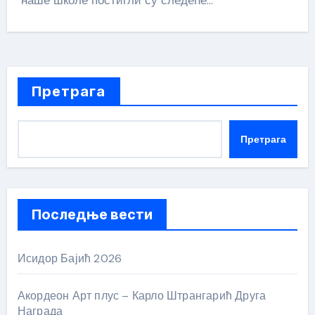
наше школе постигли су следеће…
Претрага
Претрага
Последње вести
Исидор Бајић 2026
Акордеон Арт плус – Карло Штрангарић Друга
Награда