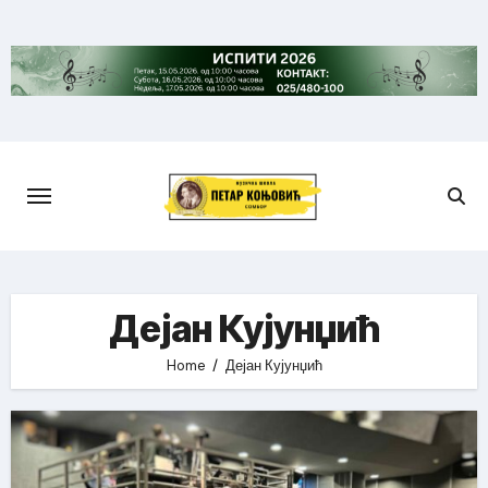
Skip
to
content
Дејан Кујунџић
Home
Дејан Кујунџић