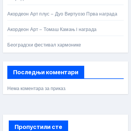
Акордеон Арт плус – Дуо Виртуозо Прва награда
Акордеон Арт – Томаш Камањ I награда
Београдски фестивал хармонике
Последњи коментари
Нема коментара за приказ.
Пропустили сте