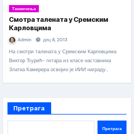
Такмичења
Смотра талената у Сремским
Карловцима
Admin
дец 8, 2013
На смотри талената у Сремским Карловцима
Виктор Ђурић- гитара из класе наставника
Златка Камерера освојио је ИИИ награду…
Претрага
Претрага