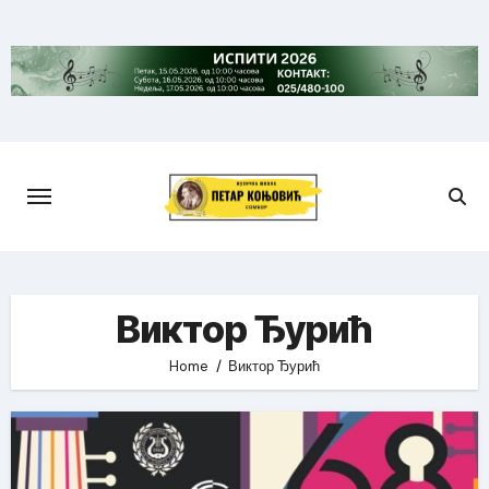
Skip
to
content
Виктор Ђурић
Home
Виктор Ђурић