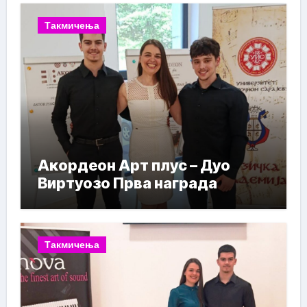
Такмичења
Акордеон Арт плус – Дуо
Виртуозо Прва награда
Такмичења