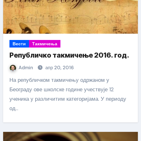
Вести
Такмичења
Републичко такмичење 2016. год.
Admin
апр 20, 2016
На републичком такмичењу одржаном у
Београду ове школске године учествује 12
ученика у различитим категоријама. У периоду
од…