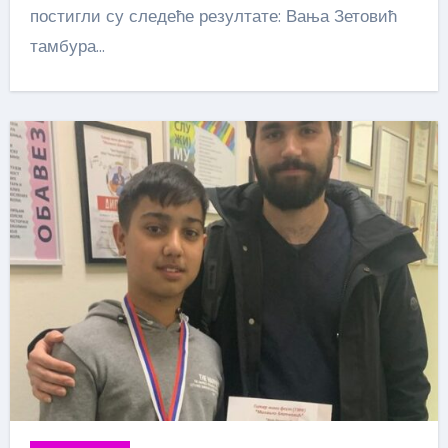
постигли су следеће резултате: Вања Зетовић
тамбура…