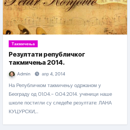
Такмичења
Резултати републичког
такмичења 2014.
Admin
апр 4, 2014
На Републичком такмичењу одржаном у
Београду од 01.04.- 0.04.2014. ученици наше
школе постигли су следеће резултате: ЛАНА
КУЦУРСКИ,…