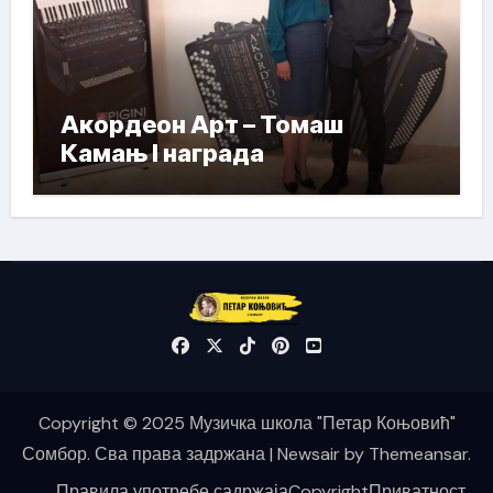
Акордеон Арт – Томаш
Камањ I награда
Copyright © 2025 Музичка школа "Петар Коњовић"
Сомбор. Сва права задржана
|
Newsair
by
Themeansar
.
Правила употребе садржаја
Copyright
Приватност