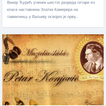
Викор Ђурић, ученик шестог разреда гитаре из
класе наставника Златка Камерера на
такмичењу у Ваљеву освојио је прву…