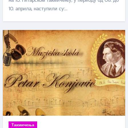
на 10. Гитарском такмичењу, у периоду од 08. до
10. априла, наступили су:…
Такмичења