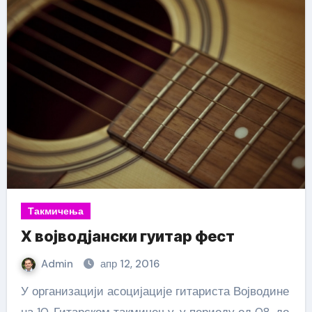
Такмичења
X војводјански гуитар фест
Admin
апр 12, 2016
У организацији асоцијације гитариста Војводине