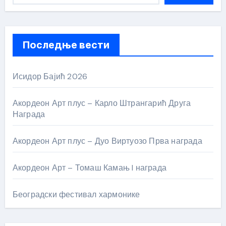
Последње вести
Исидор Бајић 2026
Акордеон Арт плус – Карло Штрангарић Друга
Награда
Акордеон Арт плус – Дуо Виртуозо Прва награда
Акордеон Арт – Томаш Камањ I награда
Београдски фестивал хармонике