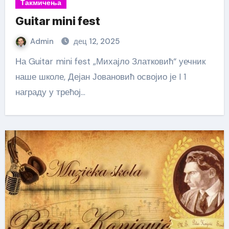
Такмичења
Guitar mini fest
Admin
дец 12, 2025
На Guitar mini fest „Михајло Златковић“ уечник
наше школе, Дејан Јовановић освојио је I 1
награду у трећој…