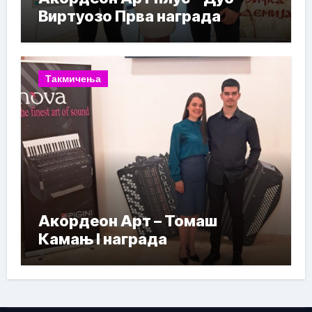
Виртуозо Прва награда
Такмичења
Акордеон Арт – Томаш
Камањ I награда