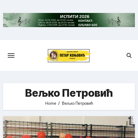
Skip
to
content
Вељко Петровић
Home
Вељко Петровић