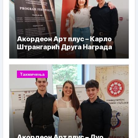
Акордеон Арт плус – Карло
Штрангарић Друга Награда
Такмичења
Акордеон Арт плус – Дуо