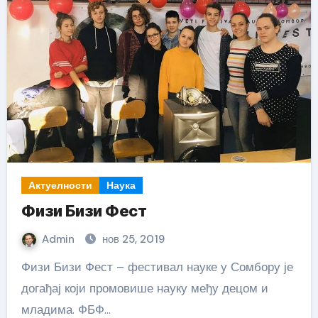
Актуелности
Наука
Физи Бизи Фест
Admin
нов 25, 2019
Физи Бизи Фест – фестивал науке у Сомбору је
догађај који промовише науку међу децом и
младима. ФБФ…