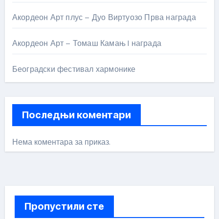
Акордеон Арт плус – Дуо Виртуозо Прва награда
Акордеон Арт – Томаш Камањ I награда
Београдски фестивал хармонике
Последњи коментари
Нема коментара за приказ.
Пропустили сте