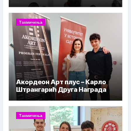
Такмичења
Акордеон Арт плус – Карло
Штрангарић Друга Награда
Такмичења