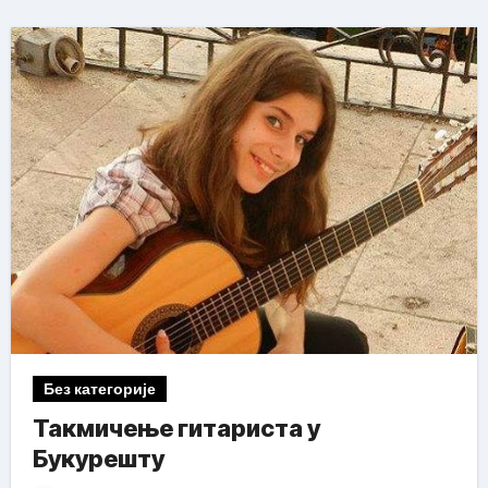
Без категорије
Такмичење гитариста у
Букурешту