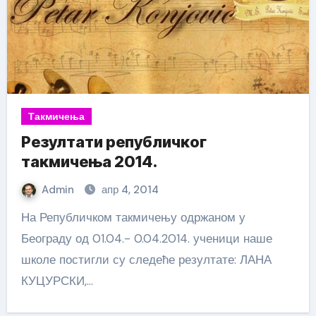
Такмичења
Резултати републичког
такмичења 2014.
Admin
апр 4, 2014
На Републичком такмичењу одржаном у
Београду од 01.04.- 0.04.2014. ученици наше
школе постигли су следеће резултате: ЛАНА
КУЦУРСКИ,…