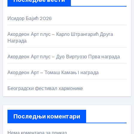
Исидор Бајић 2026
Акордеон Арт плус – Карло Штрангарић Друга
Награда
Акордеон Арт плус – Дуо Виртуозо Прва награда
Акордеон Арт – Томаш Камањ I награда
Београдски фестивал хармонике
Последњи коментари
Нема коментара за приказ.