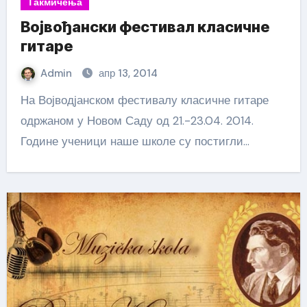
Такмичења
Војвођански фестивал класичне
гитаре
Admin
апр 13, 2014
На Војводјанском фестивалу класичне гитаре
одржаном у Новом Саду од 21.-23.04. 2014.
Године ученици наше школе су постигли…