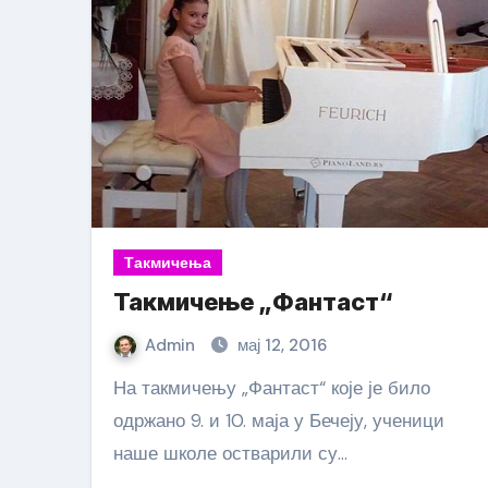
Такмичења
Такмичење „Фантаст“
Admin
мај 12, 2016
На такмичењу „Фантаст“ које је било
одржано 9. и 10. маја у Бечеју, ученици
наше школе остварили су…