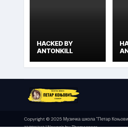
HACKED BY
HA
ANTONKILL
AN
Copyright © 2025 Музичка школа "Петар Коњови
задржана
|
Newsair
by
Themeansar
.