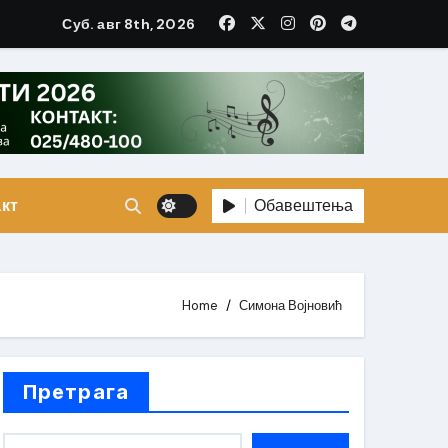
Суб. авг 8th, 2026
Обавештења
кт
Home
Симона Војновић
Претрага