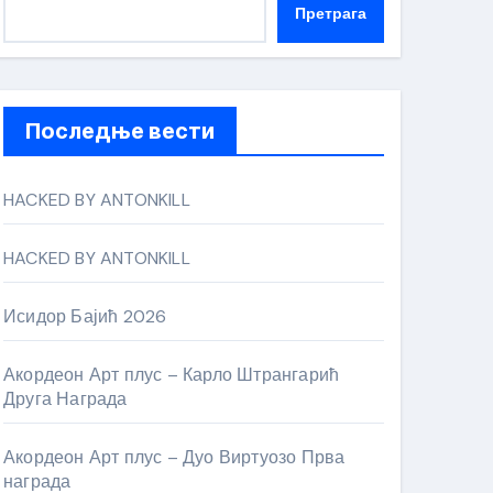
Претрага
Последње вести
HACKED BY ANTONKILL
HACKED BY ANTONKILL
Исидор Бајић 2026
Акордеон Арт плус – Карло Штрангарић
Друга Награда
Акордеон Арт плус – Дуо Виртуозо Прва
награда