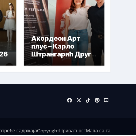
Акордеон Арт
плус – Карло
026
Штрангарић Друга
Награда
отребе садржаја
Copyright
Приватност
Мапа сајта