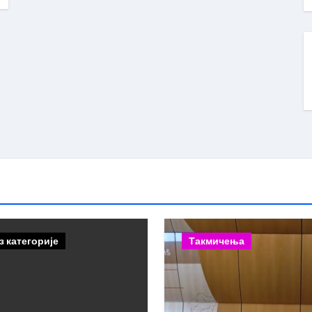
з категорије
Такмичења