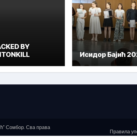
CKED BY
TONKILL
Исидор Бајић 2
ћ" Сомбор. Сва права
Правила уп