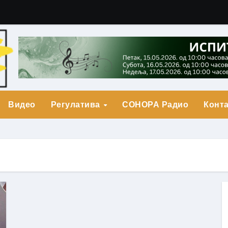
гарић Друга Награда
о Прва награда
града
Видео
Регулатива
СОНОРА Радио
Конта