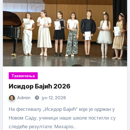
Такмичења
Исидор Бајић 2026
Admin
јун 12, 2026
На фестивалу „Исидор Бајић“ који је одржан у
Новом Саду, ученици наше школе постигли су
следеће резултате: Михајло…