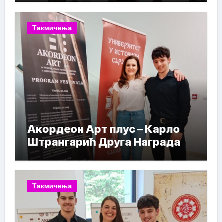
Такмичења
Акордеон Арт плус – Карло
Штрангарић Друга Награда
Такмичења