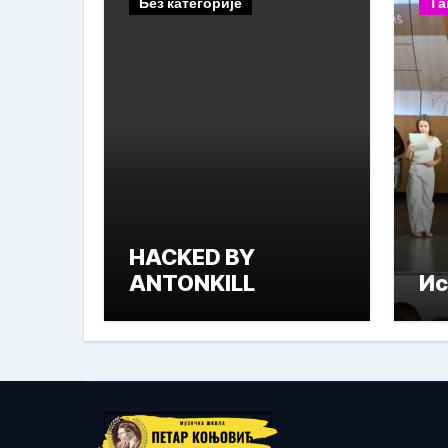
Без категорије
Та
HACKED BY
ANTONKILL
Ис