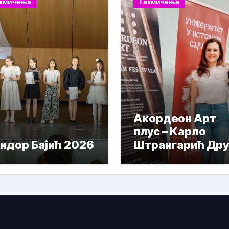
кмичења
Такмичења
Акордеон Арт
плус – Карло
идор Бајић 2026
Штрангарић Дру
Награда