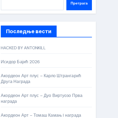
Претрага
Последње вести
HACKED BY ANTONKILL
Исидор Бајић 2026
Акордеон Арт плус – Карло Штрангарић
Друга Награда
Акордеон Арт плус – Дуо Виртуозо Прва
награда
Акордеон Арт – Томаш Камањ I награда