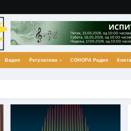
гарић Друга Награда
о Прва награда
града
Видео
Регулатива
СОНОРА Радио
Конта