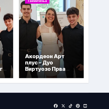
Такмичења
Акордеон Арт
плус – Дуо
га
Виртуозо Прва
награда