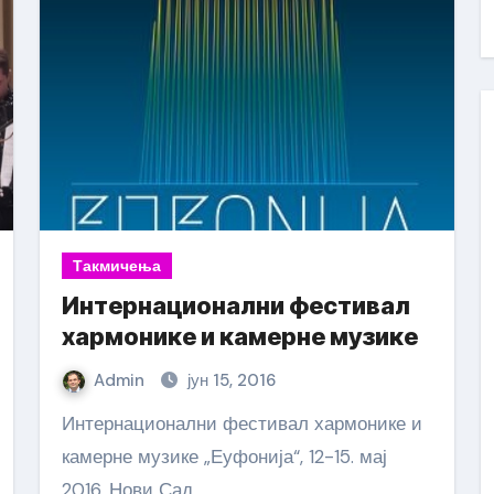
Такмичења
Интернационални фестивал
хармонике и камерне музике
Admin
јун 15, 2016
Интернационални фестивал хармонике и
камерне музике „Еуфонија“, 12-15. мај
2016. Нови Сад