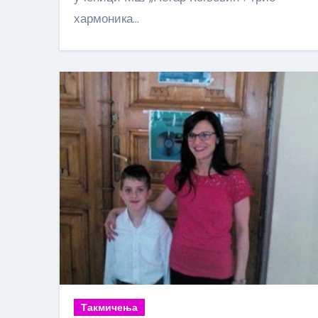
хармоника…
Такмичења