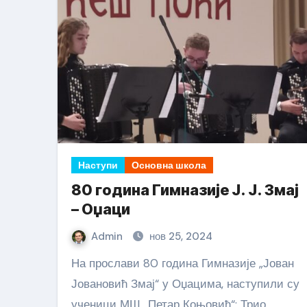
Наступи
Основна школа
80 година Гимназије Ј. Ј. Змај
– Оџаци
Admin
нов 25, 2024
На прослави 80 година Гимназије „Јован
Јовановић Змај“ у Оџацима, наступили су
ученици МШ „Петар Коњовић“: Трио