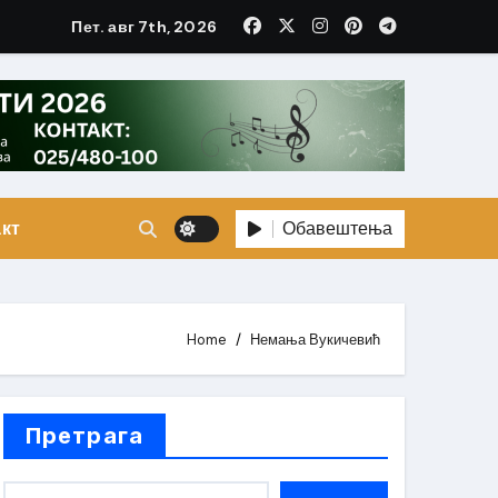
Пет. авг 7th, 2026
Обавештења
кт
Home
Немања Вукичевић
Претрага