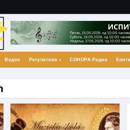
гарић Друга Награда
о Прва награда
града
Видео
Регулатива
СОНОРА Радио
Конта
ћ