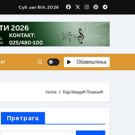
Суб. авг 8th, 2026
Обавештења
кт
Home
Каја Мандић Плавшић
Претрага