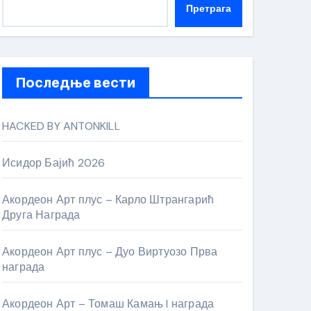
Претрага
Последње вести
HACKED BY ANTONKILL
Исидор Бајић 2026
Акордеон Арт плус – Карло Штрангарић
Друга Награда
Акордеон Арт плус – Дуо Виртуозо Прва
награда
Акордеон Арт – Томаш Камањ I награда