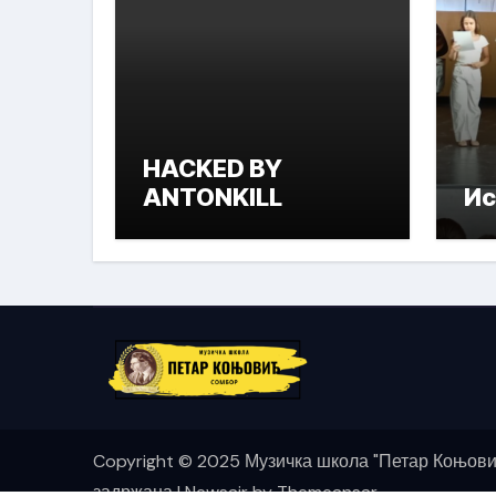
HACKED BY
ANTONKILL
Ис
Copyright © 2025 Музичка школа "Петар Коњови
задржана
|
Newsair
by
Themeansar
.