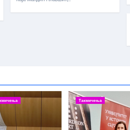
кмичења
Такмичења