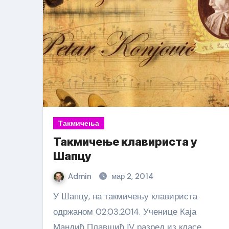
Такмичења
Такмичење клавириста у
Шапцу
Admin
мар 2, 2014
У Шапцу, на такмичењу клавириста
одржаном 02.03.2014. Ученице Каја
Мандић Плавшић IV разред из класе