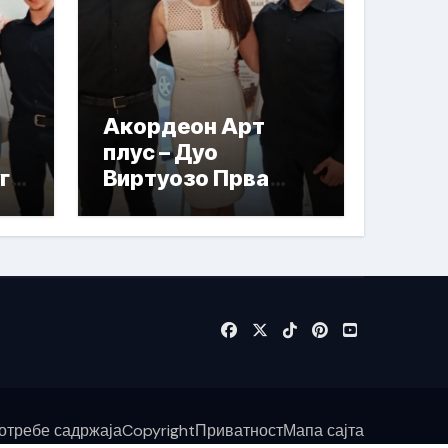
Акордеон Арт
плус – Дуо
га
Виртуозо Прва
награда
отребе садржаја
Copyright
Приватност
Мапа сајта