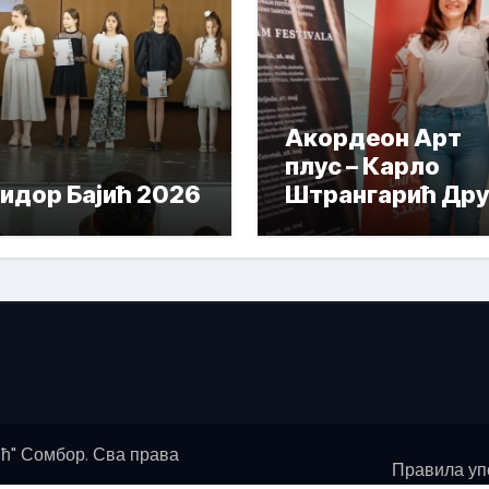
Акордеон Арт
плус – Карло
идор Бајић 2026
Штрангарић Дру
Награда
ћ" Сомбор. Сва права
Правила уп