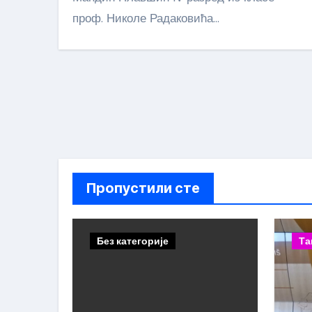
проф. Николе Радаковића…
Пропустили сте
Без категорије
Та