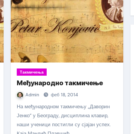
Такмичења
Међународно такмичење
Admin
феб 18, 2014
На међународном такмичењу „Даворин
Јенко“ у Београду, дисциплина клавир,
наши ученици постигли су сјајан успех.
Каја Мандић Плавшић,…