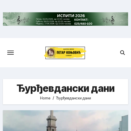
Skip
to
content
Ђурђевдански дани
Home
Ђурђевдански дани