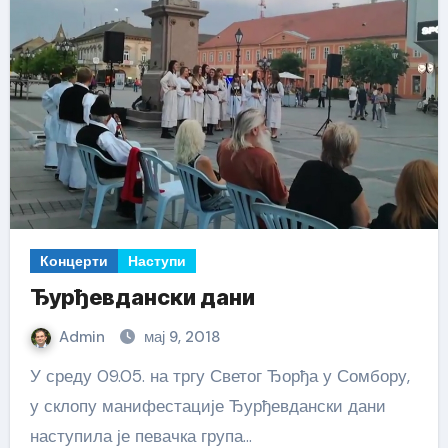
Концерти
Наступи
Ђурђевдански дани
Admin
мај 9, 2018
У среду 09.05. на тргу Светог Ђорђа у Сомбору,
у склопу манифестације Ђурђевдански дани
наступила је певачка група…