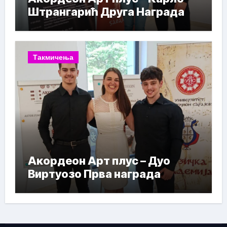
Штрангарић Друга Награда
Такмичења
Акордеон Арт плус – Дуо
Виртуозо Прва награда