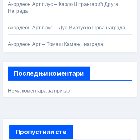
Акордеон Арт плус – Карло Штрангарић Друга
Награда
Акордеон Арт плус – Дуо Виртуозо Прва награда
Акордеон Арт – Томаш Камањ I награда
Последњи коментари
Нема коментара за приказ.
Пропустили сте