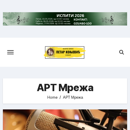
Skip
to
content
АРТ Мрежа
Home
АРТ Мрежа