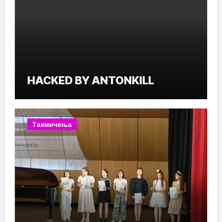
HACKED BY ANTONKILL
Такмичења