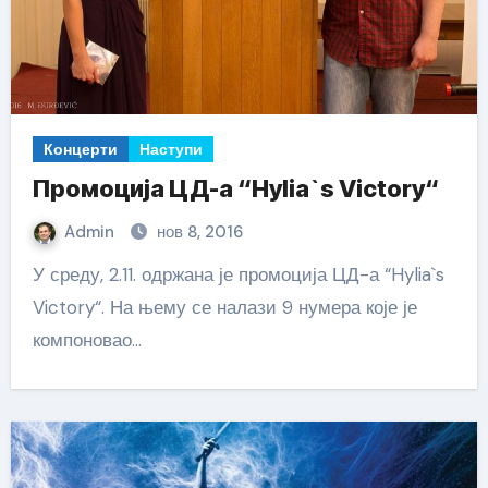
Концерти
Наступи
Промоција ЦД-а “Hylia`s Victory“
Admin
нов 8, 2016
У среду, 2.11. одржана је промоција ЦД-а “Hylia`s
Victory“. На њему се налази 9 нумера које је
компоновао…