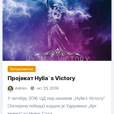
Актуелности
Пројекат Hylia`s Victory
Admin
окт 25, 2016
У октобру 2016. ЦД под називом „Hylia`s Victory“
(Хилијина победа) издало је Удружење „Арт
мрежа“ из Новог Сада…