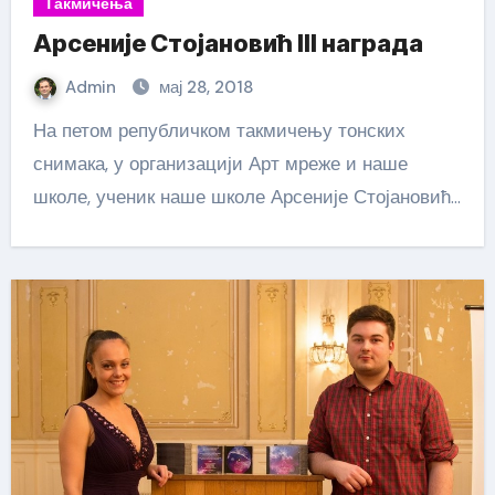
Такмичења
Арсеније Стојановић III награда
Admin
мај 28, 2018
На петом републичком такмичењу тонских
снимака, у организацији Арт мреже и наше
школе, ученик наше школе Арсеније Стојановић…