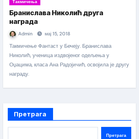
Такмичења
Бранислава Николић друга
награда
Admin
мај 15, 2018
Такмичење Фантаст у Бечеју. Бранислава
Николић, ученица издвојеног одељења у
Оџацима, класа Ана Радојичић, освојила је другу
награду.
Претрага
Претрага