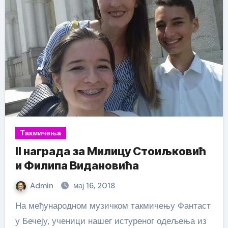
Такмичења
II награда за Милицу Стоиљковић
и Филипа Видановића
Admin
мај 16, 2018
На међународном музичком такмичењу Фантаст
у Бечеју, ученици нашег истуреног одељења из