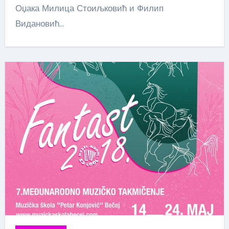
Оџака Милица Стоиљковић и Филип
Видановић…