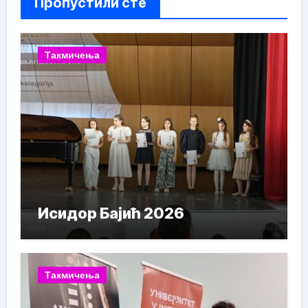
Пропустили сте
Такмичења
Исидор Бајић 2026
Такмичења