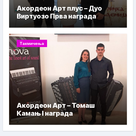
Акордеон Арт плус – Дуо
Виртуозо Прва награда
Такмичења
Акордеон Арт – Томаш
Камањ I награда