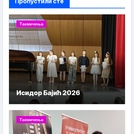
Пропустили сте
Такмичења
Исидор Бајић 2026
Такмичења