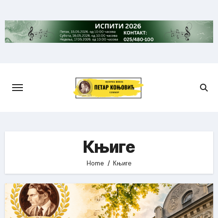
Skip
to
content
Књиге
Home
Књиге