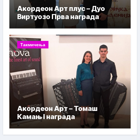
Акордеон Арт плус – Дуо
Виртуозо Прва награда
Такмичења
Акордеон Арт – Томаш
Камањ I награда