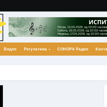
гарић Друга Награда
о Прва награда
града
Видео
Регулатива
СОНОРА Радио
Конта