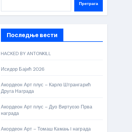
Претрага
Последње вести
HACKED BY ANTONKILL
Исидор Бајић 2026
Акордеон Арт плус – Карло Штрангарић
Друга Награда
Акордеон Арт плус – Дуо Виртуозо Прва
награда
Акордеон Арт – Томаш Камањ I награда