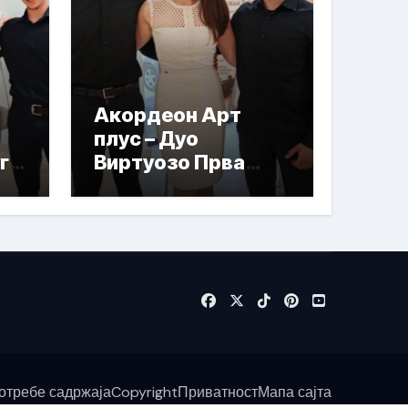
Акордеон Арт
плус – Дуо
га
Виртуозо Прва
награда
отребе садржаја
Copyright
Приватност
Мапа сајта