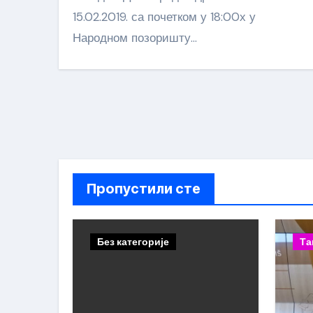
15.02.2019. са почетком у 18:00х у
Народном позоришту…
Пропустили сте
Без категорије
Та