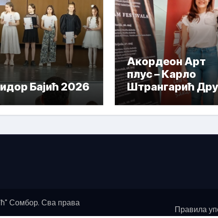
Акордеон Арт
плус – Карло
идор Бајић 2026
Штрангарић Дру
Награда
ћ" Сомбор. Сва права
Правила уп