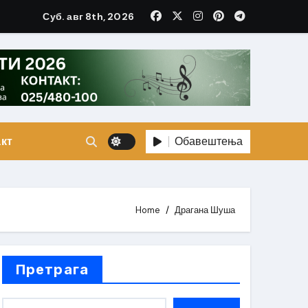
Суб. авг 8th, 2026
Обавештења
кт
Home
Драгана Шуша
Претрага