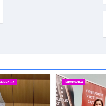
кмичења
Такмичења