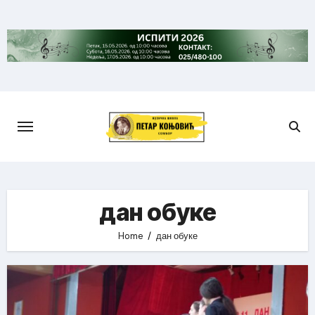
Skip
to
content
дан обуке
Home
дан обуке