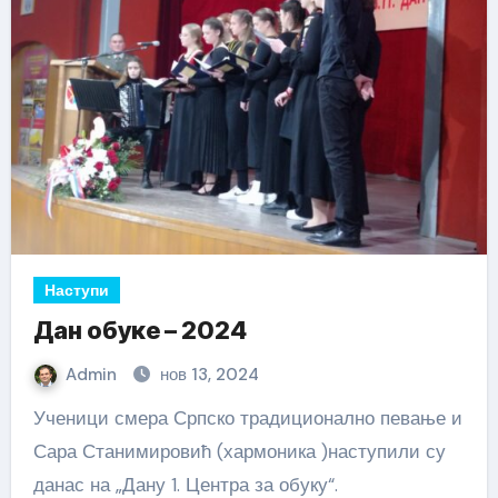
Наступи
Дан обуке – 2024
Admin
нов 13, 2024
Ученици смера Српско традиционално певање и
Сара Станимировић (хармоника )наступили су
данас на „Дану 1. Центра за обуку“.