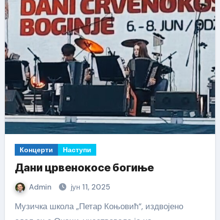
Концерти
Наступи
Дани црвенокосе богиње
Admin
јун 11, 2025
Музичка школа „Петар Коњовић“, издвојено