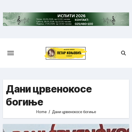
Skip
to
content
Дани црвенокосе
богиње
Home
Дани црвенокосе богиње