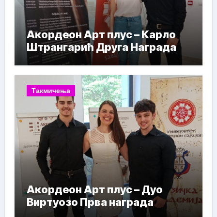
Акордеон Арт плус – Карло
Штрангарић Друга Награда
Такмичења
Акордеон Арт плус – Дуо
Виртуозо Прва награда