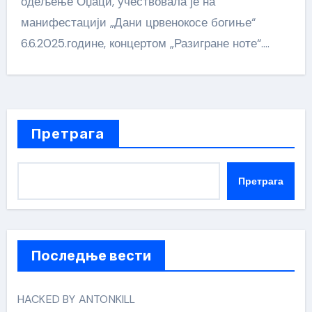
одељење Оџаци, учествовала је на
манифестацији „Дани црвенокосе богиње“
6.6.2025.године, концертом „Разигране ноте“.…
Претрага
Претрага
Последње вести
HACKED BY ANTONKILL