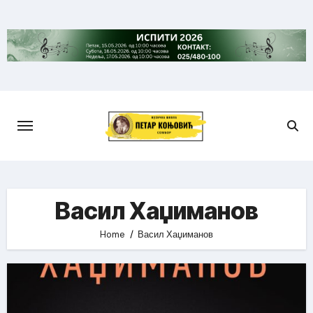
Skip
to
content
Васил Хаџиманов
Home
Васил Хаџиманов