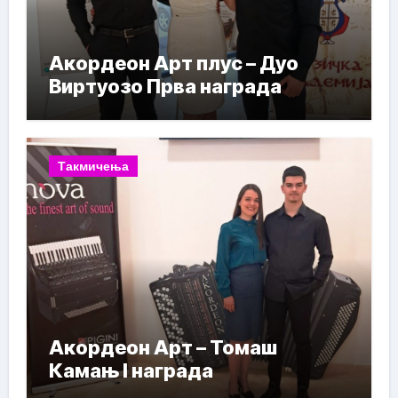
Акордеон Арт плус – Дуо
Виртуозо Прва награда
Такмичења
Акордеон Арт – Томаш
Камањ I награда