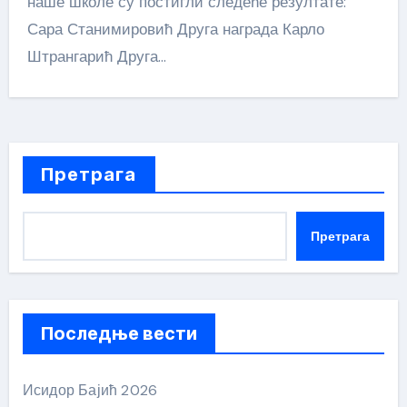
наше школе су постигли следеће резултате:
Сара Станимировић Друга награда Карло
Штрангарић Друга…
Претрага
Претрага
Последње вести
Исидор Бајић 2026