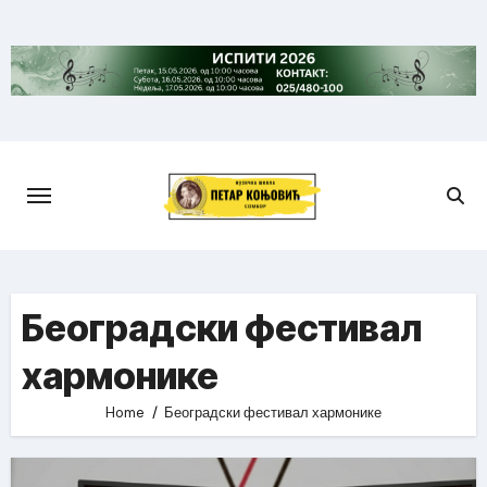
Skip
to
content
Београдски фестивал
хармонике
Home
Београдски фестивал хармонике