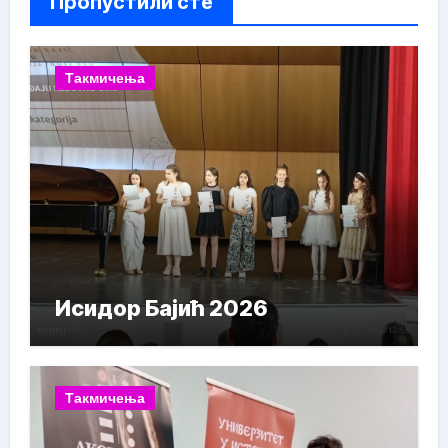
Пропустили сте
Такмичења
Исидор Бајић 2026
Такмичења