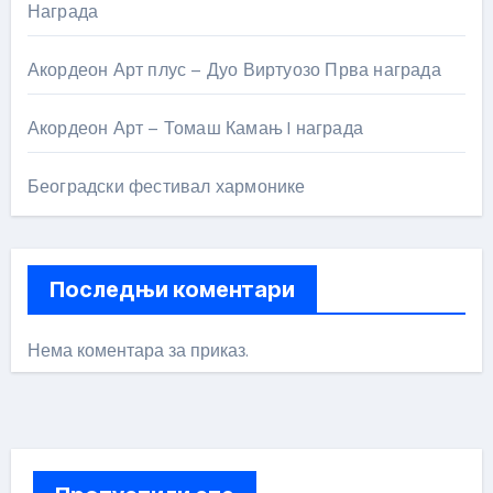
Награда
Акордеон Арт плус – Дуо Виртуозо Прва награда
Акордеон Арт – Томаш Камањ I награда
Београдски фестивал хармонике
Последњи коментари
Нема коментара за приказ.