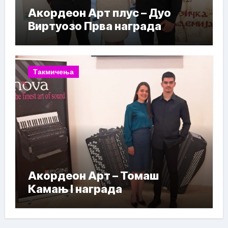
Акордеон Арт плус – Дуо
Виртуозо Прва награда
Такмичења
Акордеон Арт – Томаш
Камањ I награда