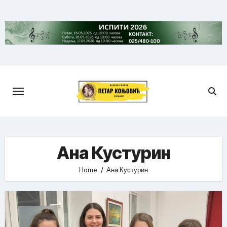
Skip
to
content
Ана Кустурин
Home
Ана Кустурин