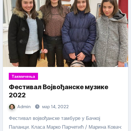
Такмичења
Фестивал Војвођанске музике
2022
Admin
мар 14, 2022
Фестивал војвођанске тамбуре у Бачкој
Паланци. Класа Марко Парчетић / Марина Ковач: