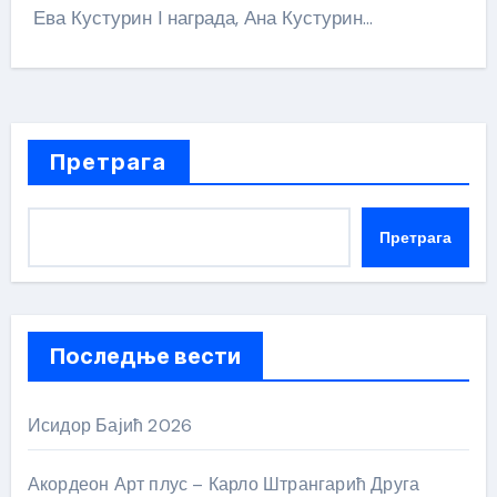
Ева Кустурин I награда, Ана Кустурин…
Претрага
Претрага
Последње вести
Исидор Бајић 2026
Акордеон Арт плус – Карло Штрангарић Друга