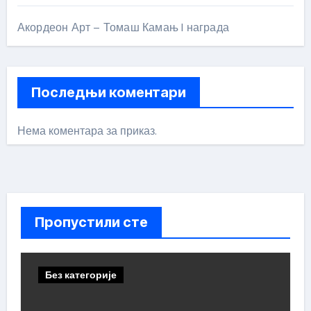
Акордеон Арт – Томаш Камањ I награда
Последњи коментари
Нема коментара за приказ.
Пропустили сте
Без категорије