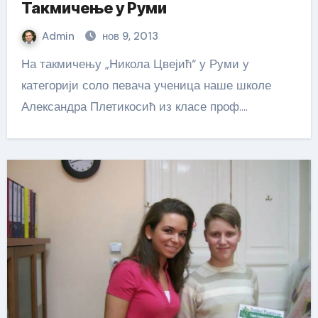
Такмичење у Руми
Admin
нов 9, 2013
На такмичењу „Никола Цвејић“ у Руми у
категорији соло певача ученица наше школе
Александра Плетикосић из класе проф.…