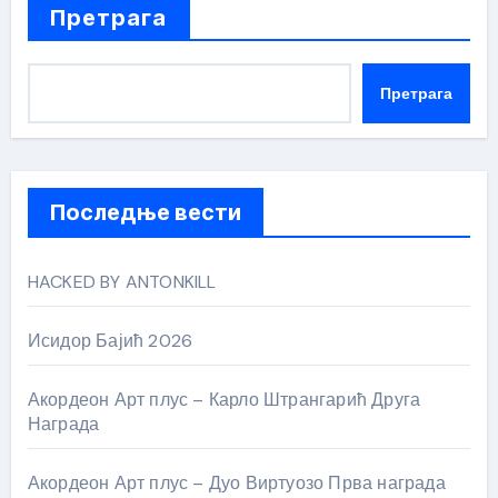
Претрага
Претрага
Последње вести
HACKED BY ANTONKILL
Исидор Бајић 2026
Акордеон Арт плус – Карло Штрангарић Друга
Награда
Акордеон Арт плус – Дуо Виртуозо Прва награда