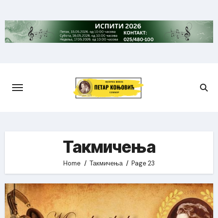
Skip
to
content
Такмичења
Home
Такмичења
Page 23