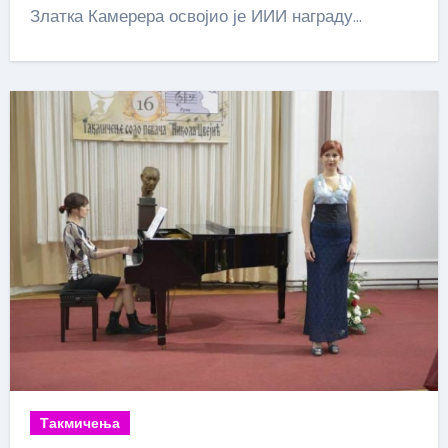
Златка Камерера освојио је ИИИ награду…
Такмичења