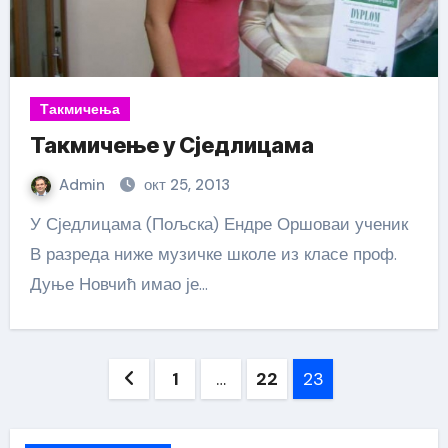
Такмичења
Такмичење у Сједлицама
Admin
окт 25, 2013
У Сједлицама (Пољска) Ендре Оршоваи ученик
В разреда ниже музичке школе из класе проф.
Дуње Новчић имао је…
Пагинација
1
…
22
23
чланака