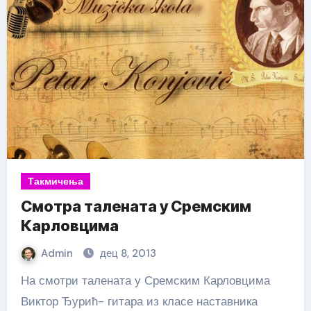
Такмичења
Смотра талената у Сремским
Карловцима
Admin
дец 8, 2013
На смотри талената у Сремским Карловцима
Виктор Ђурић- гитара из класе наставника