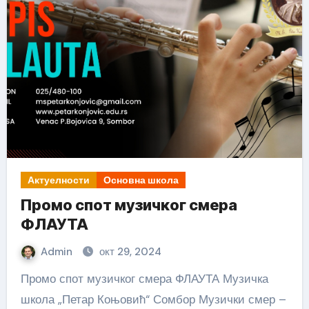
Актуелности
Основна школа
Промо спот музичког смера
ФЛАУТА
Admin
окт 29, 2024
Промо спот музичког смера ФЛАУТА Музичка
школа „Петар Коњовић“ Сомбор Музички смер –