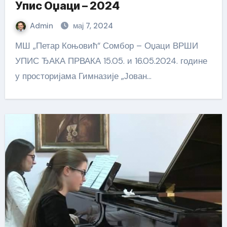
Упис Оџаци – 2024
Admin
мај 7, 2024
МШ „Петар Коњовић“ Сомбор – Оџаци ВРШИ
УПИС ЂАКА ПРВАКА 15.05. и 16.05.2024. године
у просторијама Гимназије „Јован…