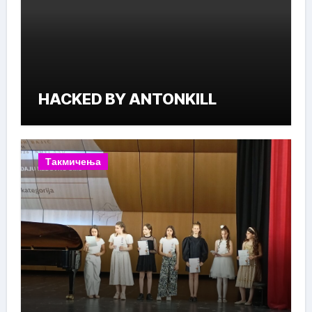
HACKED BY ANTONKILL
Такмичења