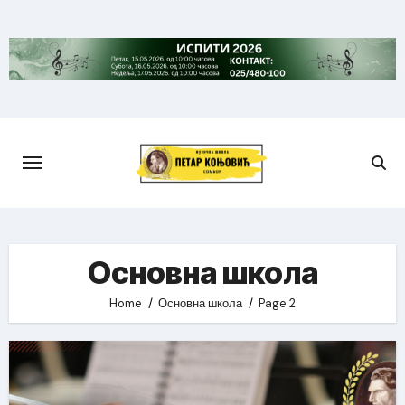
Skip
to
content
Основна школа
Home
Основна школа
Page 2