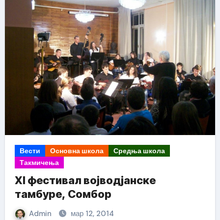
Вести
Основна школа
Средња школа
Такмичења
XI фестивал војводјанске
тамбуре, Сомбор
Admin
мар 12, 2014