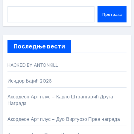
Претрага
Последње вести
HACKED BY ANTONKILL
Исидор Бајић 2026
Акордеон Арт плус – Карло Штрангарић Друга
Награда
Акордеон Арт плус – Дуо Виртуозо Прва награда