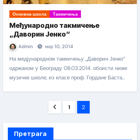
Основна школа
Такмичења
Међународно такмичење
„Даворин Јенко“
Admin
мар 10, 2014
На медјународном такмичењу „Даворин Јенко“
одржаном у Београду 08.03.2014. обоисти ниже
музичке школе, из класе проф. Гордане Баста…
Пагинација
1
2
чланака
Претрага