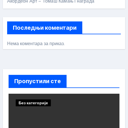
Акордеон Арт – Томаш Камањ I награда
Последњи коментари
Нема коментара за приказ.
Пропустили сте
Без категорије