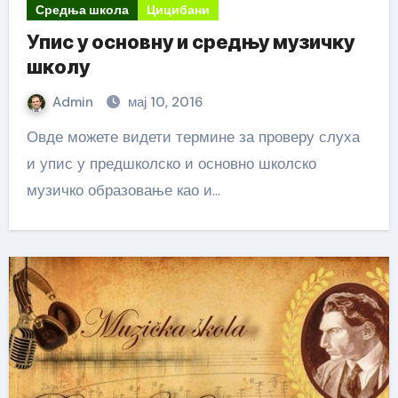
Средња школа
Цицибани
Упис у основну и средњу музичку
школу
Admin
мај 10, 2016
Овде можете видети термине за проверу слуха
и упис у предшколско и основно школско
музичко образовање као и…