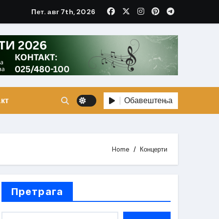
Пет. авг 7th, 2026
Обавештења
кт
Home
Концерти
Претрага