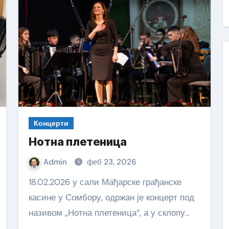
Концерти
Нотна плетеница
Admin
феб 23, 2026
18.02.2026 у сали Мађарске грађанске
касине у Сомбору, одржан је концерт под
називом „Нотна плетеница“, а у склопу…