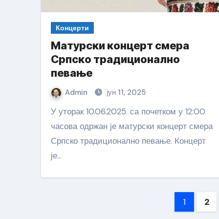
Концерти
Матурски концерт смера
Српско традиционално
певање
Admin
јун 11, 2025
У уторак 10.06.2025. са почетком у 12:00
часова одржан је матурски концерт смера
Српско традиционално певање. Концерт
је…
Пагин
1
2