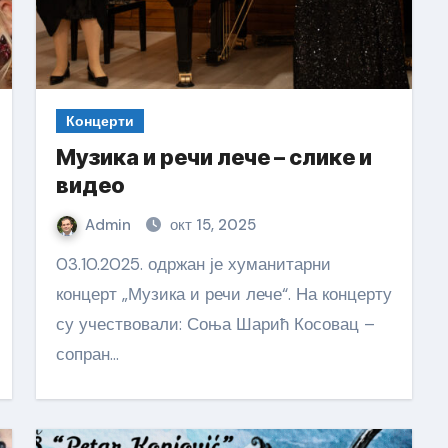
Концерти
Музика и речи лече – слике и
видео
Admin
окт 15, 2025
03.10.2025. одржан је хуманитарни
концерт „Музика и речи лече“. На концерту
су учествовали: Соња Шарић Косовац –
сопран…