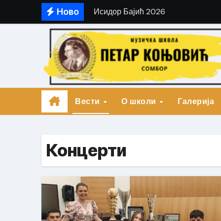
Skip
Ново
Акордеон Арт плус – Карло Штран
to
content
Акордеон Арт плус – Дуо Виртуоз
Акордеон Арт – Томаш Камањ I на
Београдски фестивал хармонике
Леге Артис – Тузла
Вести
О школи
Галерија
Фестивал Пијанизма 2026
Домијада
Концерти
Фестивал Исидор Бајић
HACKED BY ANTONKILL