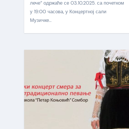
лече“ одржаће се 03.10.2025. са почетком
у 19:00 часова, у Концертној сали
Музичке…