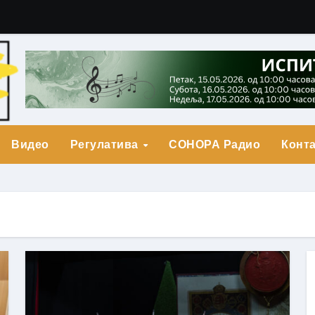
гарић Друга Награда
о Прва награда
града
Видео
Регулатива
СОНОРА Радио
Конта