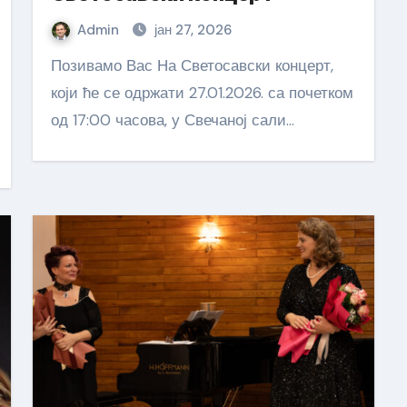
Admin
јан 27, 2026
Позивамо Вас На Светосавски концерт,
који ће се одржати 27.01.2026. са почетком
од 17:00 часова, у Свечаној сали…