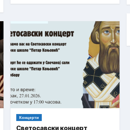
Концерти
Светосавски концерт