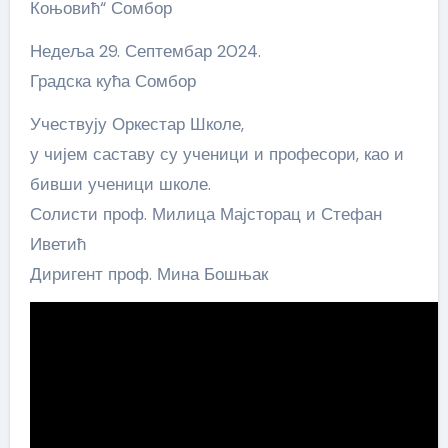
Коњовић“ Сомбор
Недеља 29. Септембар 2024.
Градска кућа Сомбор
Учествују Оркестар Школе,
у чијем саставу су ученици и професори, као и
бивши ученици школе.
Солисти проф. Милица Мајсторац и Стефан
Иветић
Диригент проф. Мина Бошњак