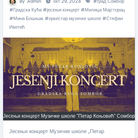
By
Admin
окт 29, 2024
#
град Сомбор
#
Градска Кућа
#
јесењи концерт
#
Милица Мајсторац
#
Мина Бошњак
#
оркестар музичке школе
#
Стефан
Иветић
Јесењи концерт Музичке школе "Петар Коњовић" Сомбор
Јесењи концерт Музичке школе „Петар