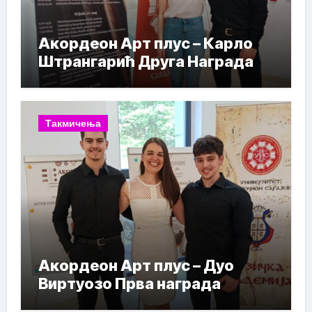
Акордеон Арт плус – Карло
Штрангарић Друга Награда
Такмичења
Акордеон Арт плус – Дуо
Виртуозо Прва награда