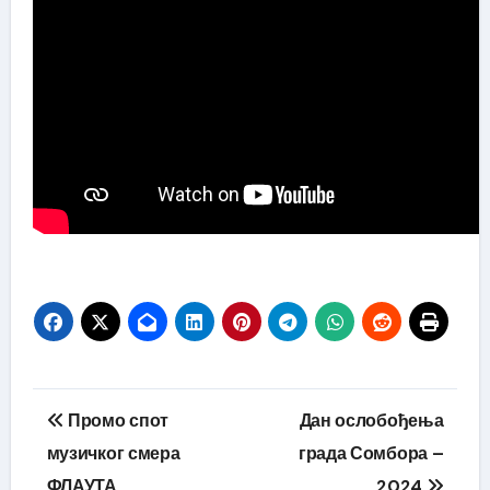
Кретање
Промо спот
Дан ослобођења
чланка
музичког смера
града Сомбора –
ФЛАУТА
2024