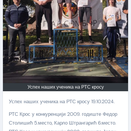
Успех наших ученика на РТС кросу
Успех наших ученика на РТС кросу 19.10.2024.
РТС Крос у конкуренцији 2009. годиште Федор
Столишић 5.место, Карло Штрангарић 6.место.