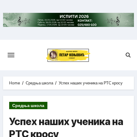
Skip
to
content
Home
Средња школа
Успех наших ученика на РТС кросу
Средња школа
Успех наших ученика на
РТС кросу