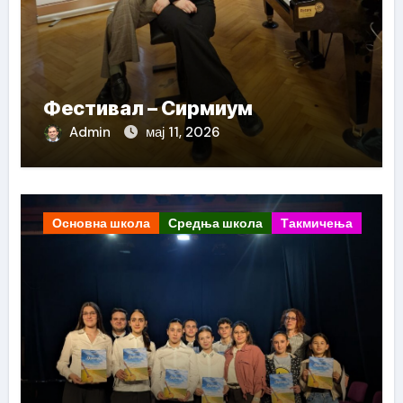
Фестивал – Сирмиум
Admin
мај 11, 2026
Основна школа
Средња школа
Такмичења