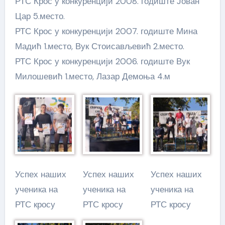
РТС Крос у конкуренцији 2008. годиште Јован
Цар 5.место.
РТС Крос у конкуренцији 2007. годиште Мина
Мадић 1.место, Вук Стоисављевић 2.место.
РТС Крос у конкуренцији 2006. годиште Вук
Милошевић 1.место, Лазар Демоња 4.м
Успех наших
Успех наших
Успех наших
ученика на
ученика на
ученика на
РТС кросу
РТС кросу
РТС кросу