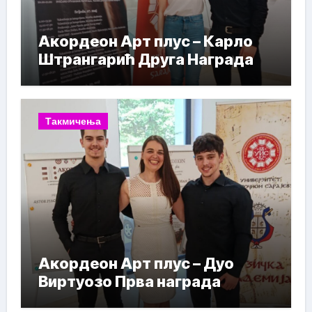
Акордеон Арт плус – Карло
Штрангарић Друга Награда
Такмичења
Акордеон Арт плус – Дуо
Виртуозо Прва награда