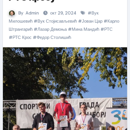
By
Admin
окт 29, 2024
#
Вук
Милошевић
#
Вук Стојисављевић
#
Јован Цар
#
Карло
Штрангарић
#
Лазар Демоња
#
Мина Мандић
#
РТС
#
РТС Крос
#
Федор Столишић