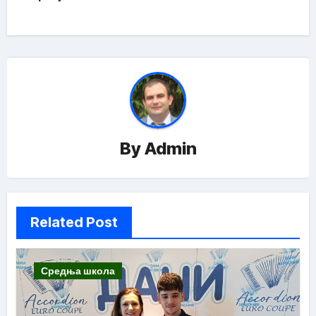
By
Admin
Related Post
Средња школа