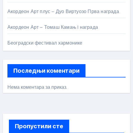
Акордеон Арт плус – Дуо Виртуозо Прва награда
Акордеон Арт – Томаш Камањ I награда
Београдски фестивал хармонике
Последњи коментари
Нема коментара за приказ.
Пропустили сте