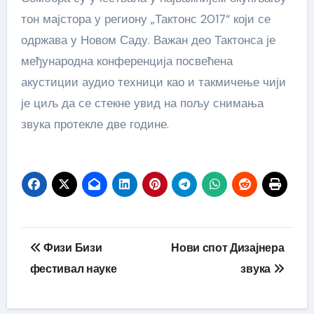
тон мајстора у региону „Тактонс 2017“ који се
одржава у Новом Саду. Важан део Тактонса је
међународна конференција посвећена
акустиции аудио техници као и такмичење чији
је циљ да се стекне увид на пољу снимања
звука протекле две године.
Кретање
Физи Бизи
Нови спот Дизајнера
чланка
фестивал науке
звука