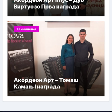
Акордеон Арт плус – Дуо
Виртуозо Прва награда
Такмичења
Акордеон Арт – Томаш
Камањ I награда