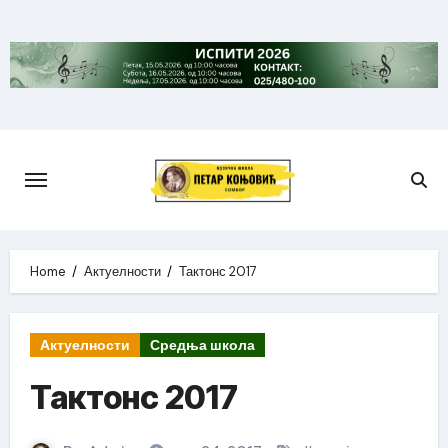
Skip
to
content
Home
Актуелности
Тактонс 2017
Актуелности
Средња школа
Тактонс 2017