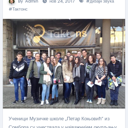
By
Admin
нов 24, 2017
#
дизајн звука
#
Тактонс
Ученици Музичке школе „Петар Коњовић“ из
Сомбора су учествала у најважнијем окупљању