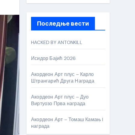
Последње вести
HACKED BY ANTONKILL
Исидор Бајић 2026
Акордеон Арт плус – Карло
Штрангарић Друга Награда
Акордеон Арт плус – Дуо
Виртуозо Прва награда
Акордеон Арт – Томаш Камањ I
награда