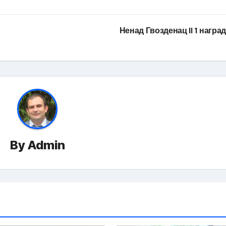
Ненад Гвозденац II 1 награ
By
Admin