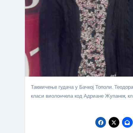
Такмичење гудача у Бачкој Тополи. Теодора Крнета I награда, Јована Аранитовић II награда. Оне су у
класи виолончела код Адриане Жупанек, к