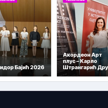
Акордеон Арт
плус – Карло
идор Бајић 2026
Штрангарић Дру
Награда