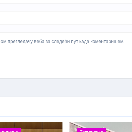
овом прегледачу веба за следећи пут када коментаришем.
кмичења
Такмичења