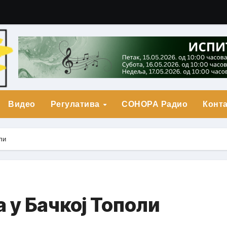
гарић Друга Награда
о Прва награда
града
Видео
Регулатива
СОНОРА Радио
Конта
ли
 у Бачкој Тополи