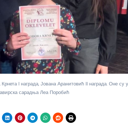
лавирска сарадња Леа Поробић