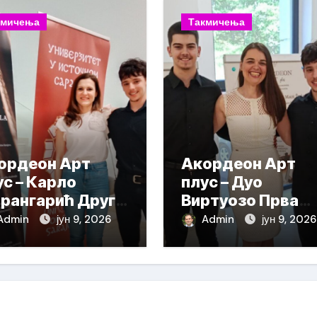
кмичења
Такмичења
ордеон Арт
Акордеон Арт
ус – Карло
плус – Дуо
рангарић Друга
Виртуозо Прва
града
награда
Admin
јун 9, 2026
Admin
јун 9, 2026