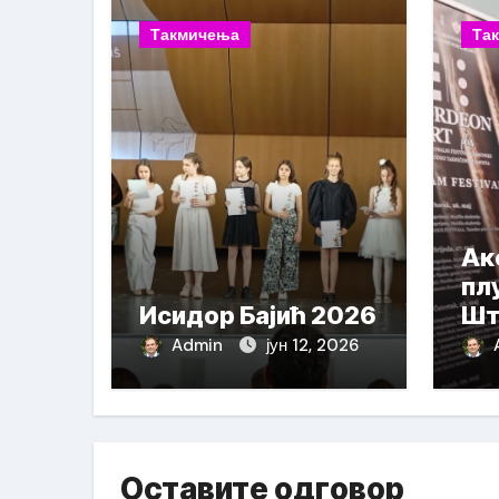
Такмичења
Та
Ак
пл
Исидор Бајић 2026
Шт
На
Admin
јун 12, 2026
Оставите одговор