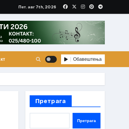
Пет. авг 7th, 2026
Обавештења
кт
Претрага
Претрага