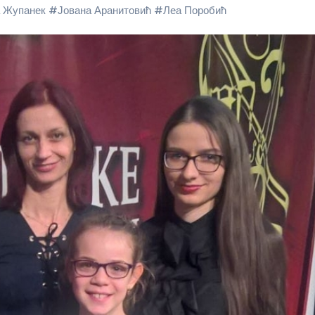
 Жупанек
#
Јована Аранитовић
#
Леа Поробић