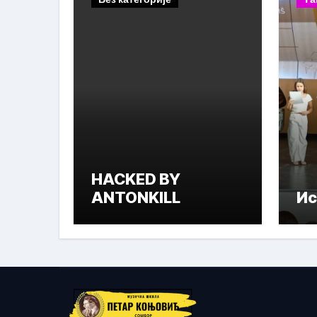
HACKED BY
ANTONKILL
Ис