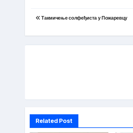
Кретање
Такмичење солфеђиста у Пожаревцу
чланка
Related Post