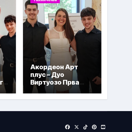
Акордеон Арт
плус – Дуо
га
Виртуозо Прва
награда