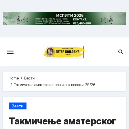
Skip
to
content
Home
Вести
Такмичење аматерског поп и рок певања 25/26
Вести
Такмичење аматерског