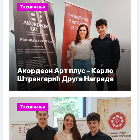
Такмичења
Акордеон Арт плус – Карло
Штрангарић Друга Награда
Такмичења