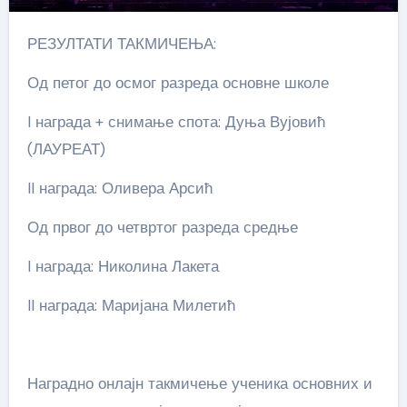
РЕЗУЛТАТИ ТАКМИЧЕЊА:
Од петог до осмог разреда основне школе
I награда + снимање спота: Дуња Вујовић
(ЛАУРЕАТ)
II награда: Оливера Арсић
Од првог до четвртог разреда средње
I награда: Николина Лакета
II награда: Маријана Милетић
Наградно онлајн такмичење ученика основних и