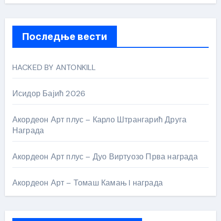
Последње вести
HACKED BY ANTONKILL
Исидор Бајић 2026
Акордеон Арт плус – Карло Штрангарић Друга
Награда
Акордеон Арт плус – Дуо Виртуозо Прва награда
Акордеон Арт – Томаш Камањ I награда