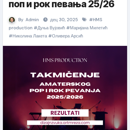
поп и рок певања 25/26
By
Admin
дец 30, 2025
#
HMS
production
#
Дуња Вујовић
#
Маријана Милетић
#
Николина Лакета
#
Оливера Арсић