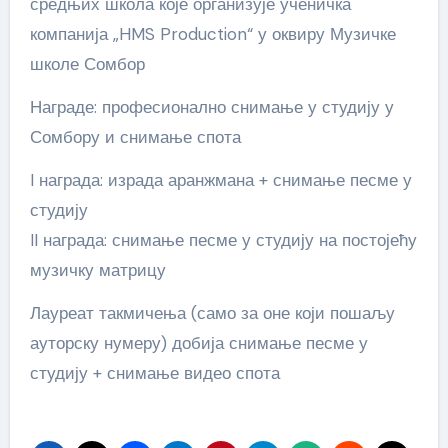
средњих школа које организује ученичка
компанија „HMS Production“ у оквиру Музичке
школе Сомбор
Награде: професионално снимање у студију у
Сомбору и снимање спота
I награда: израда аранжмана + снимање песме у
студију
II награда: снимање песме у студију на постојећу
музичку матрицу
Лауреат такмичења (само за оне који пошаљу
ауторску нумеру) добија снимање песме у
студију + снимање видео спота