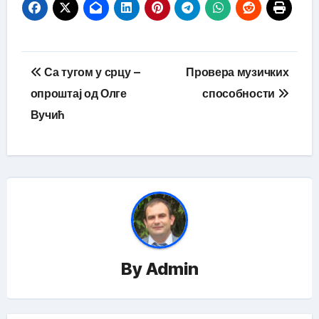
Кретање
Са тугом у срцу –
Провера музичких
чланка
опроштај од Олге
способности
Вучић
By
Admin