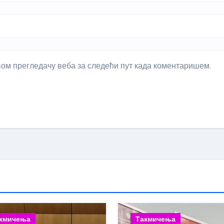
овом прегледачу веба за следећи пут када коментаришем.
кмичења
Такмичења