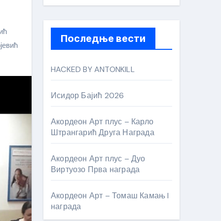
ић
Последње вести
јевић
HACKED BY ANTONKILL
Исидор Бајић 2026
Акордеон Арт плус – Карло
Штрангарић Друга Награда
Акордеон Арт плус – Дуо
Виртуозо Прва награда
Акордеон Арт – Томаш Камањ I
награда