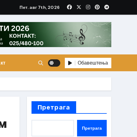
Пет. авг 7th, 2026
Обавештења
кт
Претрага
м
Претрага