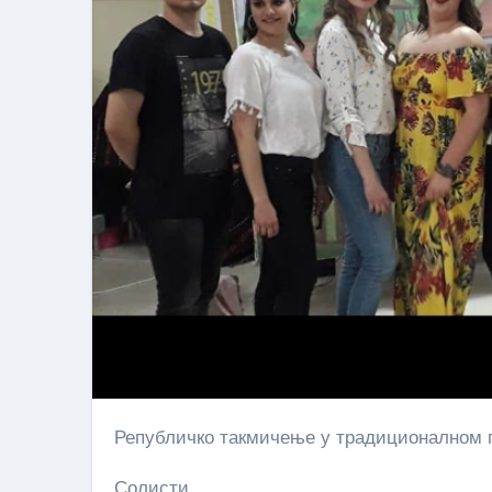
Републичко такмичење у традиционалном 
Солисти