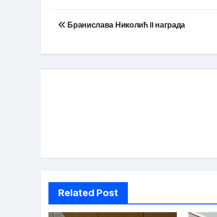
Кретање
Бранислава Николић II награда
чланка
Related Post