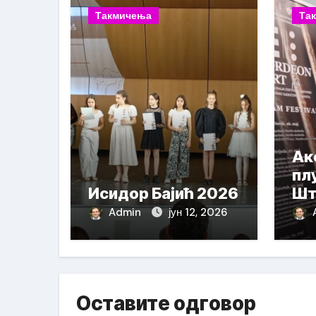
Такмичења
Та
Ак
пл
Исидор Бајић 2026
Шт
На
Admin
јун 12, 2026
Оставите одговор