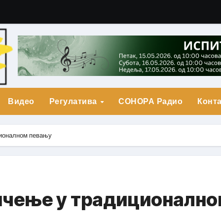
гарић Друга Награда
о Прва награда
града
Видео
Регулатива
СОНОРА Радио
Конта
ционалном певању
ичење у традиционално