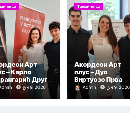
кмичења
Такмичења
ордеон Арт
Акордеон Арт
ус – Карло
плус – Дуо
рангарић Друга
Виртуозо Прва
града
награда
Admin
јун 9, 2026
Admin
јун 9, 2026