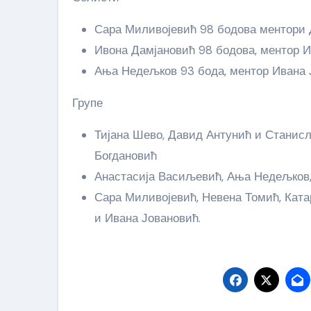
Сара Миливојевић 98 бодова ментори 
Ивона Дамјановић 98 бодова, ментор 
Ања Недељков 93 бода, ментор Ивана 
Групе
Тијана Шево, Давид Антунић и Станис
Богдановић
Анастасија Васиљевић, Ања Недељков,
Сара Миливојевић, Невена Томић, Ката
и Ивана Јовановић.