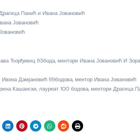
Драгица Панић и Ивана Јовановић
Ивана Јовановић
Јовановић
лава Ђорђевиц 93бода, ментори Ивана Јовановић И Зор
 Ивона Дамјановић 99бодова, ментор Ивана Јовановић
рина Кашански, лауреат 100 бодова, ментори Драгица П