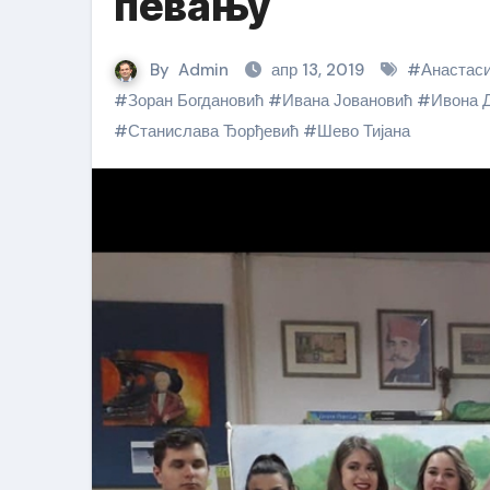
певању
By
Admin
апр 13, 2019
#
Анастас
#
Зоран Богдановић
#
Ивана Јовановић
#
Ивона 
#
Станислава Ђорђевић
#
Шево Тијана