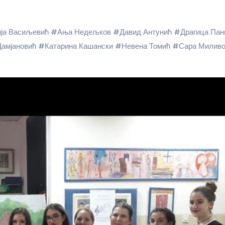
ија Васиљевић
#
Ања Недељков
#
Давид Антунић
#
Драгица Пан
Дамјановић
#
Катарина Кашански
#
Невена Томић
#
Сара Миливо