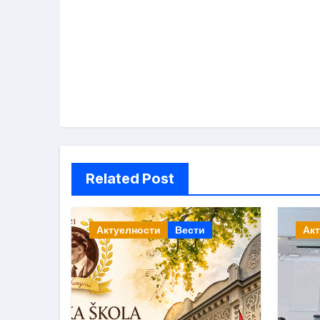
Related Post
Актуелности
Вести
Ак