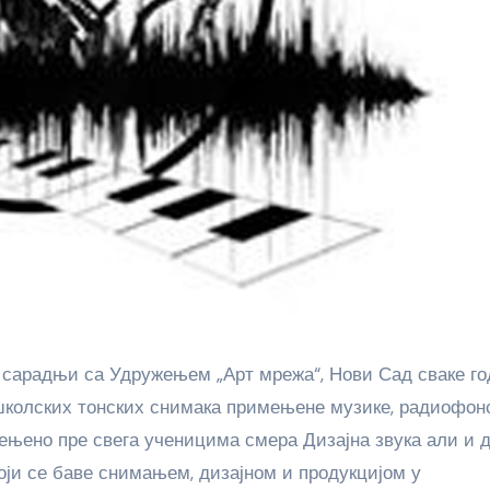
школских тонских снимака примењене музике, радиофон
ењено пре свега ученицима смера Дизајна звука али и 
ји се баве снимањем, дизајном и продукцијом у