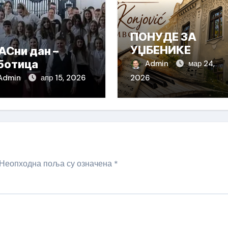
ПОНУДЕ ЗА
УЏБЕНИКЕ
АСни дан –
ботица
Admin
мар 24,
Admin
апр 15, 2026
2026
Неопходна поља су означена
*