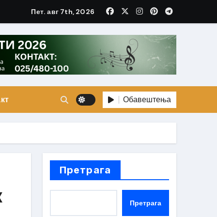
Пет. авг 7th, 2026
Обавештења
кт
Претрага
х
Претрага