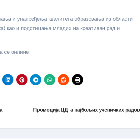
шања и унапређења квалитета образовања из области
ка) као и подстицања младих на креативан рад и
а се онлине.
а
Промоција ЦД-а најбољих ученичких радо