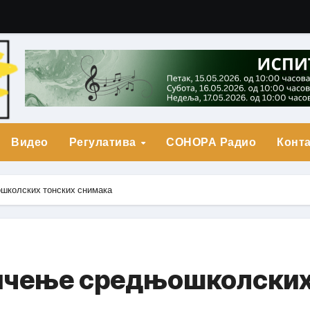
гарић Друга Награда
о Прва награда
града
Видео
Регулатива
СОНОРА Радио
Конта
школских тонских снимака
ичење средњошколски