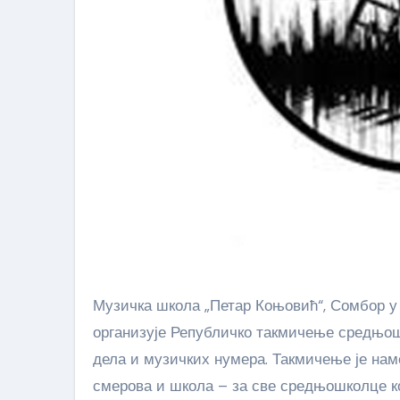
Музичка школа „Петар Коњовић“, Сомбор у сарадњи са Удружењем „Арт мрежа“, Нови Сад сваке године
организује Републичко такмичење средњо
дела и музичких нумера. Такмичење је нам
смерова и школа – за све средњошколце ко