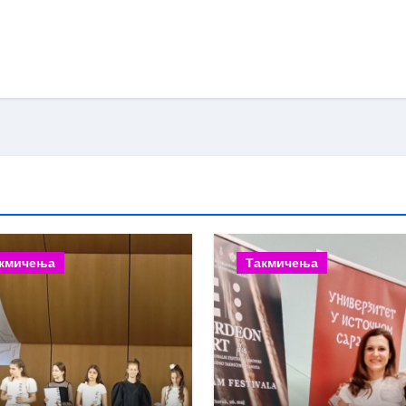
кмичења
Такмичења