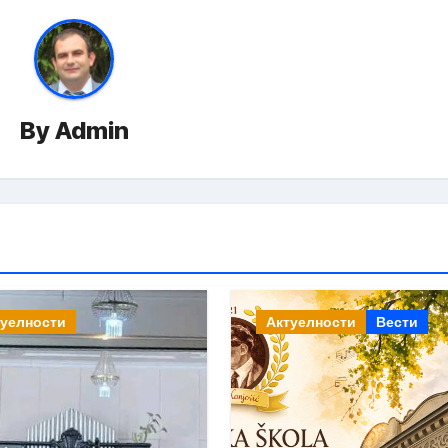
By
Admin
туелности
Актуелности
Вести