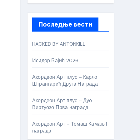
Последње вести
HACKED BY ANTONKILL
Исидор Бајић 2026
Акордеон Арт плус – Карло
Штрангарић Друга Награда
Акордеон Арт плус – Дуо
Виртуозо Прва награда
Акордеон Арт – Томаш Камањ I
награда