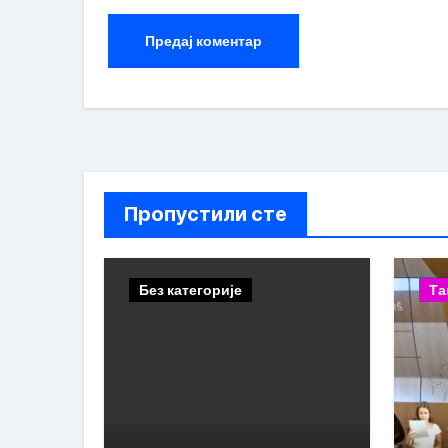
Пропустили сте
Без категорије
Та