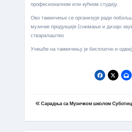
професионалном или кућном студију.
Ово такмичење се организује ради побољ
музичке продукције (снимање и дизајн зву
стваралаштво.
Учешће на такмичењу је бесплатно и одвиј
Кретање
Сарадња са Музичком школом Суботиц
чланка