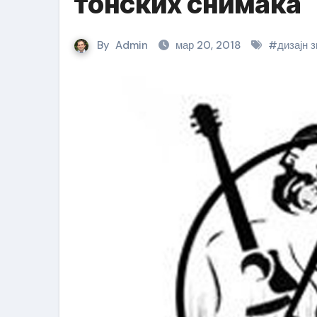
тонских снимака
By
Admin
мар 20, 2018
#
дизајн 