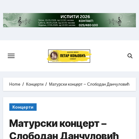
Skip
to
content
Home
Концерти
Матурски концерт – Слободан Данчуловић
Концерти
Матурски концерт –
Слободан Данчуловић