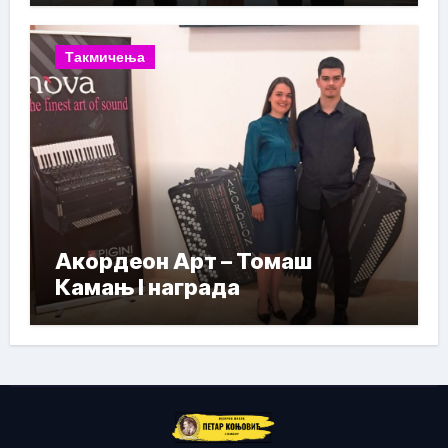
Такмичења
Акордеон Арт – Томаш
Камањ I награда