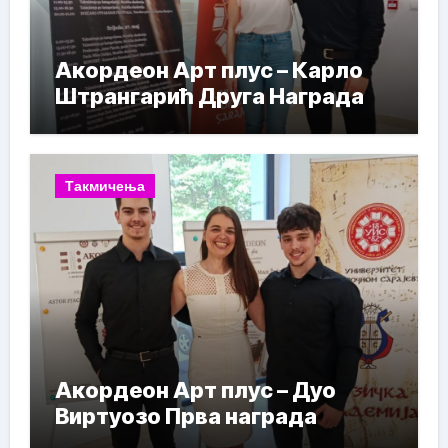
Акордеон Арт плус – Карло
Штрангарић Друга Награда
Такмичења
Акордеон Арт плус – Дуо
Виртуозо Прва награда