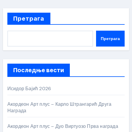
Претрага
Претрага
Последње вести
Исидор Бајић 2026
Акордеон Арт плус – Карло Штрангарић Друга
Награда
Акордеон Арт плус – Дуо Виртуозо Прва награда