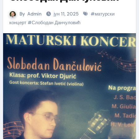
By
Admin
јун 11, 2025
#
матурски
концерт
#
Слободан Данчуловић