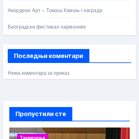
Акордеон Арт – Томаш Камањ I награда
Београдски фестивал хармонике
Последњи коментари
Нема коментара за приказ.
Пропустили сте
Такмичења