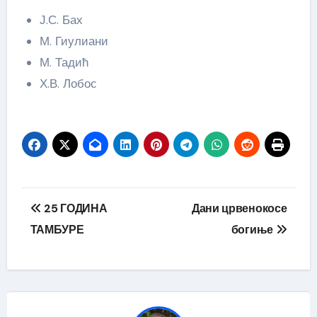
Ј.С. Бах
М. Гиулиани
М. Тадић
Х.В. Лобос
Кретање
25 ГОДИНА
Дани црвенокосе
чланка
ТАМБУРЕ
богиње