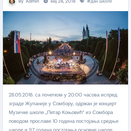
By
Admin
мај 28, 2018
#
дан школе
28.05.2018. са почетком у 20:00 часова испред
зграде Жупаније у Сомбору, одржан је концерт
Музичке школе „Петар Коњовић“ из Сомбора
поводом прославе 10 година постојања средње
школе и 97 година постојања основне школе.