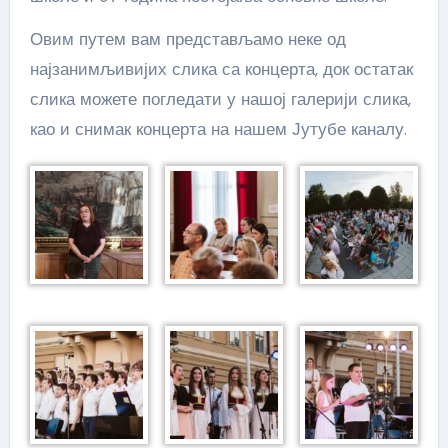
Овим путем вам представљамо неке од
најзанимљивијих слика са концерта, док остатак
слика можете погледати у нашој галерији слика,
као и снимак концерта на нашем Јутубе каналу.