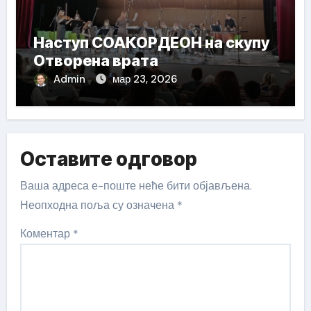
Наступ СОАКОРДЕОН на скупу
Отворена врата
Admin
мар 23, 2026
Оставите одговор
Ваша адреса е-поште неће бити објављена.
Неопходна поља су означена
*
Коментар
*