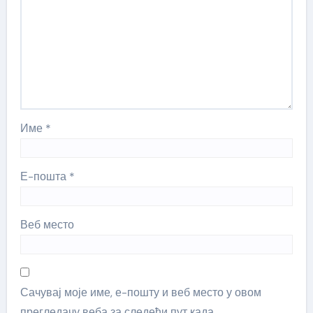
Име
*
Е-пошта
*
Веб место
Сачувај моје име, е-пошту и веб место у овом
прегледачу веба за следећи пут када