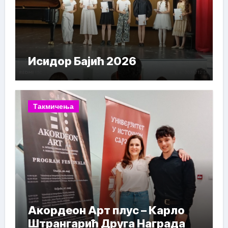
Исидор Бајић 2026
Такмичења
Акордеон Арт плус – Карло
Штрангарић Друга Награда